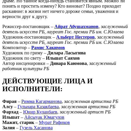
драме. Но тайное когда-нибудь становится явным. Можно ли
понять и простить измену? Кто виноват? Поздно приходит
раскаяние: в жизни нет ничего дороже семьи, уважения и
верности друг к другу.
Режиссер-постановщик –
Айрат Абушахманов
,
заслуженный
деятель искусств РБ, лауреат Гос. премии РБ им. С.Юлаева
Художник-постановщик –
Альберт Нестеров
, з
аслуженный
деятель искусств РБ, лауреат Гос. премии РБ им. С.Юлаева
Композитор –
Рамис Хакимов
Художник по гриму –
Дилара Ласыгина
Художник по свету –
Ильшат Саяхов
Автор инсценировки –
Динара Каюмова
,
заслуженный
работник культуры РБ
ДЕЙСТВУЮЩИЕ ЛИЦА И
ИСПОЛНИТЕЛИ:
Фирая
–
Римма Кагарманова
,
заслуженная артистка РБ
Алсу
–
Гульнара Казакбаева
,
заслуженная артистка РБ
Фархад
–
Юнир Куланбаев
,
заслуженный артист РБ
Ильшат
–
Айсыуак Юмагулов
Мажит, старик
–
Мурат Рафиков
Залия
–
Гузель Хасанова