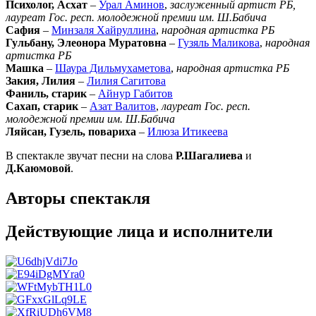
Психолог, Асхат
–
Урал Аминов
,
заслуженный артист РБ,
лауреат Гос. респ. молодежной премии им. Ш.Бабича
Сафия
–
Минзаля Хайруллина
,
народная артистка РБ
Гульбану, Элеонора Муратовна
–
Гузяль Маликова
,
народная
артистка РБ
Машка
–
Шаура Дильмухаметова
,
народная артистка РБ
Закия, Лилия
–
Лилия Сагитова
Фаниль, старик
–
Айнур Габитов
Сахап, старик
–
Азат Валитов
,
лауреат Гос. респ.
молодежной премии им. Ш.Бабича
Ляйсан, Гузель, повариха
–
Илюза Итикеева
В спектакле звучат песни на слова
Р.Шагалиева
и
Д.Каюмовой
.
Авторы спектакля
Действующие лица и исполнители