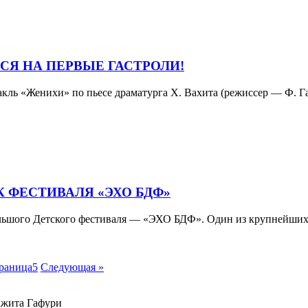
Я НА ПЕРВЫЕ ГАСТРОЛИ!
акль «Женихи» по пьесе драматурга Х. Вахита (режиссер — Ф. Г
 ФЕСТИВАЛЯ «ЭХО БДФ»
ольшого Детского фестиваля — «ЭХО БДФ». Один из крупнейших 
раница
5
Следующая »
ажита Гафури