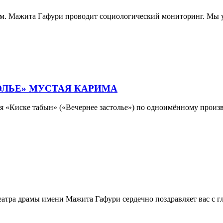
м. Мажита Гафури проводит социологический мониторинг. Мы у
ОЛЬЕ» МУСТАЯ КАРИМА
кля «Киске табын» («Вечернее застолье») по одноимённому прои
тра драмы имени Мажита Гафури сердечно поздравляет вас с г