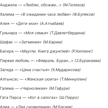
Анджела —
«Люблю, обожаю…» (М.Гилязов)
Халима —
«В ожидании часа любви» (Ф.Буляков)
Алия —
«Дети мои» (А.Атнабаев)
Гульнара —
«Моя семья» (Т.Давлетбердина)
Шафак —
«Затмение» (М.Карим)
Багира —
«Маугли. Книга джунглей» (Р.Киплинг)
Первая любовь —
«Февраль. Буран…» (З.Буракаева)
Загида —
«Цена счастья» (Х.Мударисова)
Алтынсэс —
«Женская сюита» (Т.Миннуллин)
Галима —
«Черноликие» (М.Гафури)
Гата Перса —
«Кот в сапогах» (Ш.Перро)
Алия —
«Два сновидения» (М.Багаев)