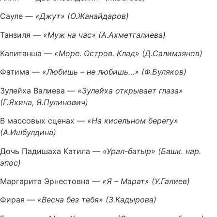
Сауле —
«Джут» (О.Жанайдаров)
Танзиля —
«Муж на час» (А.Ахметгалиева)
Капитанша —
«Море. Остров. Клад» (Д.Салимзянов)
Фатима —
«Любишь – не любишь…» (Ф.Буляков)
Зулейха Валиева —
«Зулейха открывает глаза»
(Г.Яхина, Я.Пулинович)
В массовых сценах —
«На кисельном берегу»
(А.Ишбулдина)
Дочь Падишаха Катила —
«Урал-батыр» (Башк. нар.
эпос)
Маргарита Эрнестовна —
«Я – Марат» (У.Галиев)
Фирая —
«Весна без тебя» (З.Кадырова)