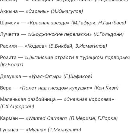
Аккына —
«Сэсэны» (И.Юмагулов)
Шамсия —
«Красная звезда» (М.Гафури, Н.Гаитбаев)
Лучетта —
«Кьоджинские перепалки» (К.Гольдони)
Расиля —
«Кодаса» (Б.Бикбай, З.Исмагилов)
Розита —
«Цыганские страсти в турецком подворье»
(Ю.Болат)
Девушка —
«Урал-батыр» (Г.Шафиков)
Вера —
«Полет над гнездом кукушки» (Кен Кизи)
Маленькая разбойница —
«Снежная королева»
(Г.Х.Андерсен)
Кармен —
«Wanted Carmen» (П.Мериме, Г.Лорка)
Гульназ —
«Мулла» (Т.Миннуллин)