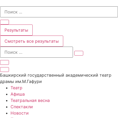
Перейти
Search
к
...
содержимому
Результаты
Смотреть все результаты
Башкирский государственный академический театр
драмы им.М.Гафури
Театр
Афиша
Театральная весна
Спектакли
Новости