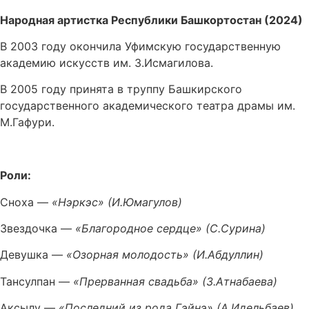
Народная артистка Республики Башкортостан (2024)
В 2003 году окончила Уфимскую государственную
академию искусств им. З.Исмагилова.
В 2005 году принята в труппу Башкирского
государственного академического театра драмы им.
М.Гафури.
Роли:
Сноха —
«Нэркэс» (И.Юмагулов)
Звездочка —
«Благородное сердце» (С.Сурина)
Девушка —
«Озорная молодость» (И.Абдуллин)
Тансулпан —
«Прерванная свадьба» (З.Атнабаева)
Аксылу —
«Последний из рода Гэйнэ» (А.Идельбаев)