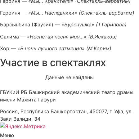
Героиня —
«Мы… Хранители» (Спектакль-вербатим)
Героиня —
«Мы… Наследники» (Спектакль-вербатим)
Барсынбика (Фаузия) —
«Буренушка» (Т.Гарипова)
Салима —
«Неспетая песня моя…» (В.Исхаков)
Хор —
«В ночь лунного затмения» (М.Карим)
Участие в спектаклях
Данные не найдены
ГБУКиИ РБ Башкирский академический театр драмы
имени Мажита Гафури
Россия, Республика Башкортостан, 450077, г. Уфа, ул.
Заки Валиди, 34
Меню