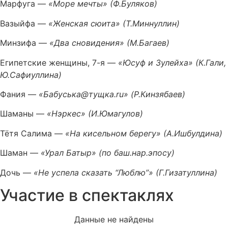
Марфуга —
«Море мечты» (Ф.Буляков)
Вазыйфа —
«Женская сюита» (Т.Миннуллин)
Минзифа —
«Два сновидения» (М.Багаев)
Египетские женщины, 7-я —
«Юсуф и Зулейха» (К.Гали,
Ю.Сафиуллина)
Фания —
«Бабуська@тущка.ru» (Р.Кинзябаев)
Шаманы —
«Нэркес» (И.Юмагулов)
Тётя Салима —
«На кисельном берегу» (А.Ишбулдина)
Шаман —
«Урал Батыр» (по баш.нар.эпосу)
Дочь —
«Не успела сказать “Люблю”» (Г.Гизатуллина)
Участие в спектаклях
Данные не найдены