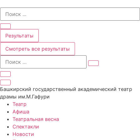
Перейти
Search
к
...
содержимому
Результаты
Смотреть все результаты
Башкирский государственный академический театр
драмы им.М.Гафури
Театр
Афиша
Театральная весна
Спектакли
Новости