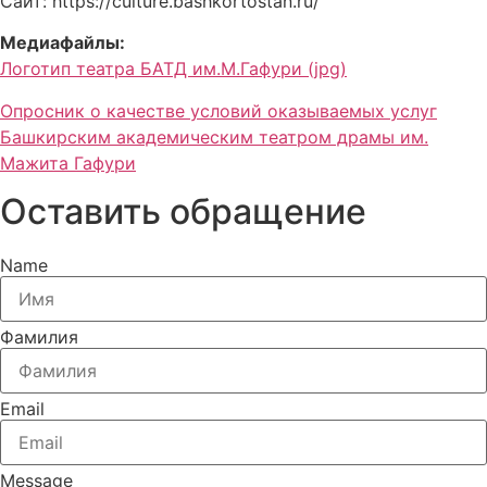
Сайт: https://culture.bashkortostan.ru/
Медиафайлы:
Логотип театра БАТД им.М.Гафури (jpg)
Опросник о качестве условий оказываемых услуг
Башкирским академическим театром драмы им.
Мажита Гафури
Оставить обращение
Name
Фамилия
Email
Message