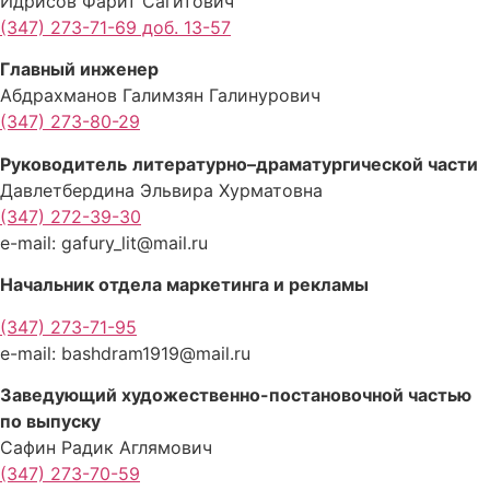
Идрисов Фарит Сагитович
(347) 273-71-69 доб. 13-57
Главный инженер
Абдрахманов Галимзян Галинурович
(347) 273-80-29
Руководитель
литературно
–
драматургической
части
Давлетбердина Эльвира Хурматовна
(347) 272-39-30
e-mail: gafury_lit@mail.ru
Начальник отдела маркетинга и рекламы
(347) 273-71-95
e-mail: bashdram1919@mail.ru
Заведующий художественно-постановочной частью
по выпуску
Сафин Радик Аглямович
(347) 273-70-59