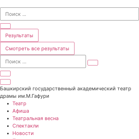
Перейти
Search
к
...
содержимому
Результаты
Смотреть все результаты
Башкирский государственный академический театр
драмы им.М.Гафури
Театр
Афиша
Театральная весна
Спектакли
Новости