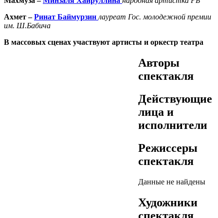
Махмуза –
Минзаля Хайруллина
народная
артистка РБ
Ахмет –
Ринат Баймурзин
лауреат
Гос. молодежной премии
им. Ш.Бабича
В массовых сценах участвуют артисты и оркестр театра
Авторы
спектакля
Действующие
лица и
исполнители
Режиссеры
спектакля
Данные не найдены
Художники
спектакля