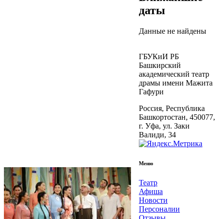
даты
Данные не найдены
ГБУКиИ РБ
Башкирский
академический театр
драмы имени Мажита
Гафури
Россия, Республика
Башкортостан, 450077,
г. Уфа, ул. Заки
Валиди, 34
Меню
Театр
Афиша
Новости
Персоналии
Отзывы