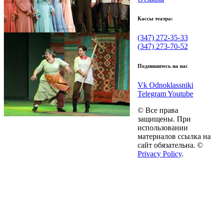
Кассы театра:
(347) 272-35-33
(347) 273-70-52
Подпишитесь на нас
Vk
Odnoklassniki
Telegram
Youtube
© Все права
защищены. При
использовании
материалов ссылка на
сайт обязательна. ©
Privacy Policy
.