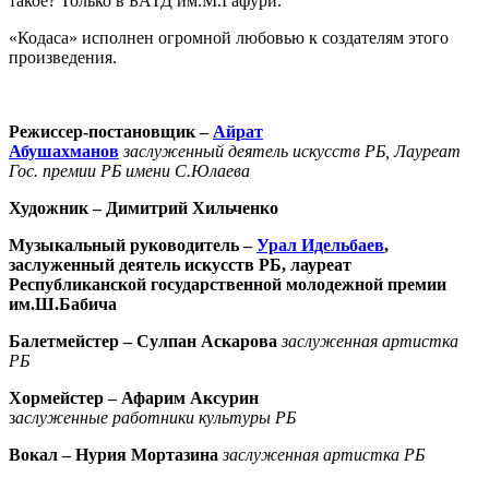
такое? Только в БАТД им.М.Гафури.
«Кодаса» исполнен огромной любовью к создателям этого
произведения.
Режиссер-постановщик –
Айрат
Абушахманов
заслуженный деятель искусств РБ, Лауреат
Гос. премии РБ имени С.Юлаева
Художник – Димитрий Хильченко
Музыкальный руководитель –
Урал Идельбаев
,
заслуженный деятель искусств РБ, лауреат
Республиканской государственной молодежной премии
им.Ш.Бабича
Балетмейстер –
Сулпан Аскарова
заслуженная артистка
РБ
Хормейстер – Афарим Аксурин
з
аслуженные работники культуры РБ
Вокал –
Нурия Мортазина
заслуженная артистка РБ