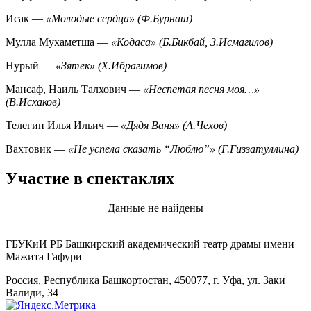
Исак —
«Молодые сердца» (Ф.Бурнаш)
Мулла Мухаметша —
«Кодаса» (Б.Бикбай, З.Исмагилов)
Нурый —
«Зятек» (Х.Ибрагимов)
Мансаф, Наиль Талхович —
«Неспетая песня моя…»
(В.Исхаков)
Телегин Илья Ильич —
«Дядя Ваня» (А.Чехов)
Вахтовик —
«Не успела сказать “Люблю”» (Г.Гиззатуллина)
Участие в спектаклях
Данные не найдены
ГБУКиИ РБ Башкирский академический театр драмы имени
Мажита Гафури
Россия, Республика Башкортостан, 450077, г. Уфа, ул. Заки
Валиди, 34