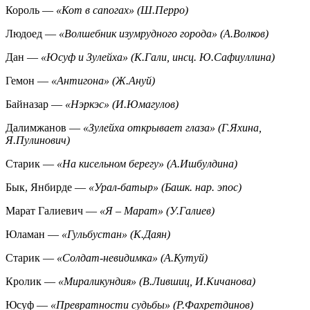
Король —
«Кот в сапогах» (Ш.Перро)
Людоед —
«Волшебник изумрудного города» (А.Волков)
Дан —
«Юсуф и Зулейха» (К.Гали, инсц. Ю.Сафиуллина)
Гемон —
«Антигона» (Ж.Ануй)
Байназар —
«Нэркэс» (И.Юмагулов)
Далимжанов —
«Зулейха открывает глаза» (Г.Яхина,
Я.Пулинович)
Старик —
«На кисельном берегу» (А.Ишбулдина)
Бык, Янбирде —
«Урал-батыр» (Башк. нар. эпос)
Марат Галиевич —
«Я – Марат» (У.Галиев)
Юламан —
«Гульбустан» (К.Даян)
Старик —
«Солдат-невидимка» (А.Кутуй)
Кролик —
«Мираликундия» (В.Лившиц, И.Кичанова)
Юсуф —
«Превратности судьбы» (Р.Фахретдинов)