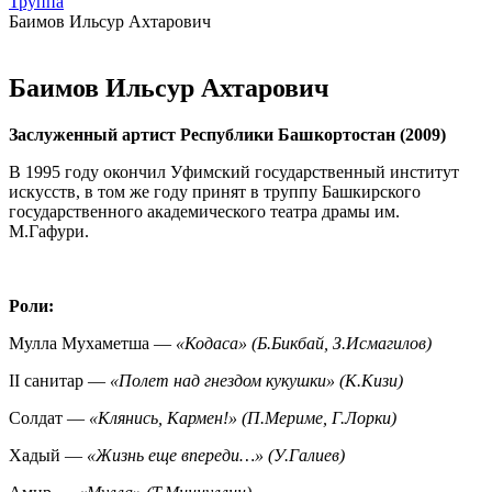
Труппа
Баимов Ильсур Ахтарович
Баимов Ильсур Ахтарович
Заслуженный артист Республики Башкортостан (2009)
В 1995 году окончил Уфимский государственный институт
искусств, в том же году принят в труппу Башкирского
государственного академического театра драмы им.
М.Гафури.
Роли:
Мулла Мухаметша —
«Кодаса» (Б.Бикбай, З.Исмагилов)
II санитар —
«Полет над гнездом кукушки» (К.Кизи)
Солдат —
«Клянись, Кармен!» (П.Мериме, Г.Лорки)
Хадый —
«Жизнь еще впереди…» (У.Галиев)