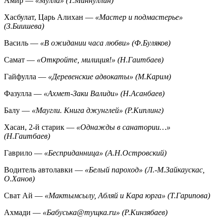
Амир —
«Мулла» (Т.Миннуллин)
Хасбулат, Царь Алихан —
«Мастер и подмастерье»
(З.Биишева)
Василь —
«В ожидании часа любви» (Ф.Буляков)
Самат —
«Откройте, милиция!» (Н.Гаитбаев)
Гайфулла —
«Деревенские адвокаты» (М.Карим)
Фазулла —
«Ахмет-Заки Валиди» (Н.Асанбаев)
Балу —
«Маугли. Книга джунглей» (Р.Киплинг)
Хасан, 2-й старик —
«Однажды в санатории…»
(Н.Гаитбаев)
Гаврило —
«Бесприданница» (А.Н.Островский)
Водитель автолавки —
«Белый пароход» (Л.-М.Зайкаускас,
О.Ханов)
Сват Ай —
«Мактымсылу, Абляй и Кара юрга» (Т.Гарипова)
Ахмади —
«Бабуська@тущка.ru» (Р.Кинзябаев)