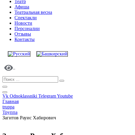
Театр
Афиша
Театральная весна
Спектакли
Новости
Персоналии
Отзывы
Контакты
Vk
Odnoklassniki
Telegram
Youtube
Главная
truppa
Труппа
Загитов Рауис Хабирович