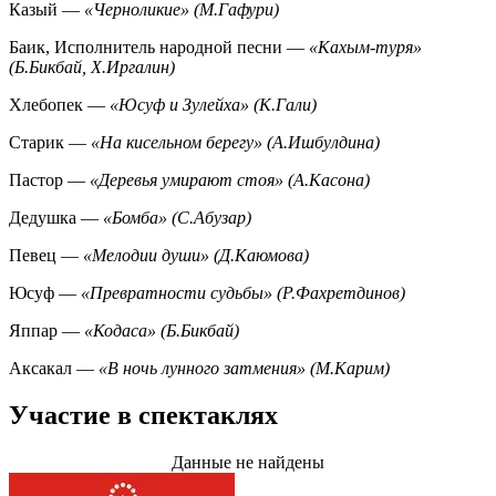
Казый —
«Черноликие» (М.Гафури)
Баик, Исполнитель народной песни —
«Кахым-туря»
(Б.Бикбай, Х.Иргалин)
Хлебопек —
«Юсуф и Зулейха» (К.Гали)
Старик —
«На кисельном берегу» (А.Ишбулдина)
Пастор —
«Деревья умирают стоя» (А.Касона)
Дедушка —
«Бомба» (С.Абузар)
Певец —
«Мелодии души» (Д.Каюмова)
Юсуф —
«Превратности судьбы» (Р.Фахретдинов)
Яппар —
«Кодаса» (Б.Бикбай)
Аксакал —
«В ночь лунного затмения» (М.Карим)
Участие в спектаклях
Данные не найдены