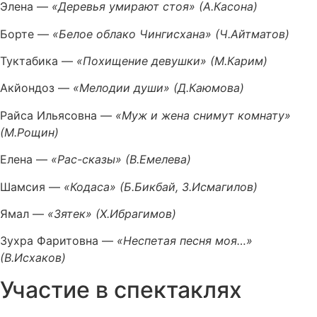
Элена —
«Деревья умирают стоя» (А.Касона)
Борте —
«Белое облако Чингисхана» (Ч.Айтматов)
Туктабика —
«Похищение девушки» (М.Карим)
Акйондоз —
«Мелодии души» (Д.Каюмова)
Райса Ильясовна —
«Муж и жена снимут комнату»
(М.Рощин)
Елена —
«Рас-сказы» (В.Емелева)
Шамсия —
«Кодаса» (Б.Бикбай, З.Исмагилов)
Ямал —
«Зятек» (Х.Ибрагимов)
Зухра Фаритовна —
«Неспетая песня моя…»
(В.Исхаков)
Участие в спектаклях