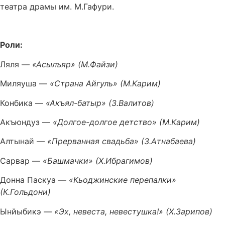
театра драмы им. М.Гафури.
Роли:
Ляля —
«Асылъяр» (М.Файзи)
Миляуша —
«Страна Айгуль» (М.Карим)
Конбика —
«Акъял-батыр» (З.Валитов)
Акъюндуз —
«Долгое-долгое детство» (М.Карим)
Алтынай —
«Прерванная свадьба» (З.Атнабаева)
Сарвар —
«Башмачки» (Х.Ибрагимов)
Донна Паскуа —
«Кьоджинские перепалки»
(К.Гольдони)
Ынйыбикэ —
«Эх, невеста, невестушка!» (Х.Зарипов)