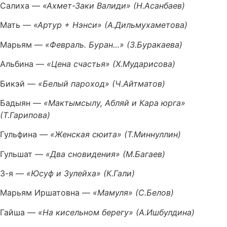
Салиха —
«Ахмет-Заки Валиди» (Н.Асанбаев)
Мать —
«Артур + Нэнси» (А.Дильмухаметова)
Марьям —
«Февраль. Буран…» (З.Буракаева)
Альбина —
«Цена счастья» (Х.Мударисова)
Бикэй —
«Белый пароход» (Ч.Айтматов)
Бадыян —
«Мактымсылу, Абляй и Кара юрга»
(Т.Гарипова)
Гульфина —
«Женская сюита» (Т.Миннуллин)
Гульшат —
«Два сновидения» (М.Багаев)
3-я —
«Юсуф и Зулейха» (К.Гали)
Марьям Иршатовна —
«Мамуля» (С.Белов)
Гайша —
«На кисельном берегу» (А.Ишбулдина)