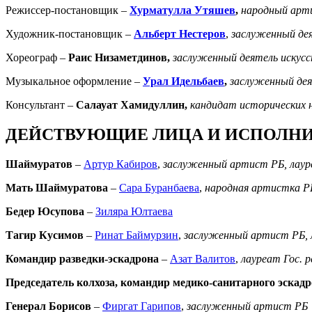
Режиссер-постановщик –
Хурматулла Утяшев
,
народный арти
Художник-постановщик –
Альберт Нестеров
,
заслуженный дея
Хореограф –
Раис Низаметдинов,
заслуженный деятель искусс
Музыкальное оформление –
Урал Идельбаев
,
заслуженный дея
Консультант –
Салауат Хамидуллин,
кандидат исторических н
ДЕЙСТВУЮЩИЕ ЛИЦА И ИСПОЛНИ
Шаймуратов
–
Артур Кабиров
,
заслуженный артист РБ,
л
аур
Мать Шаймуратова
–
Сара Буранбаева
,
народная артистка Р
Бедер Юсупова
–
Зиляра Юлтаева
Тагир Кусимов
–
Ринат Баймурзин
,
заслуженный артист РБ,
Командир разведки-эскадрона
–
Азат Валитов
,
лауреат Гос. 
Председатель колхоза, командир медико-санитарного эскад
Генерал Борисов
–
Фиргат Гарипов
,
заслуженный артист РБ