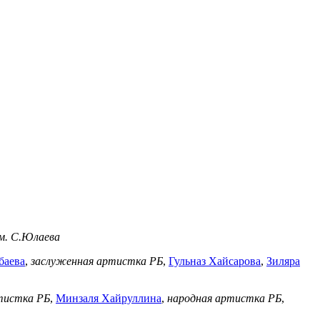
м. С.Юлаева
баева
,
заслуженная артистка РБ
,
Гульназ Хайсарова
,
Зиляра
тистка РБ
,
Минзаля Хайруллина
,
народная артистка РБ
,