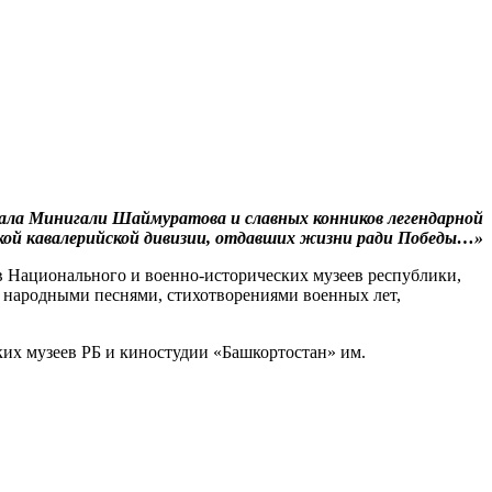
ала Минигали Шаймуратова и славных конников легендарной
кой кавалерийской дивизии, отдавших жизни ради Победы…»
в Национального и военно-исторических музеев республики,
с народными песнями, стихотворениями военных лет,
ких музеев РБ и киностудии «Башкортостан» им.