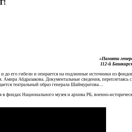
Т!
«Памяти генер
112-й Башкирс
и до его гибели и опирается на подлинные источники из фондо
. Амира Абдразакова. Документальные сведения, переплетаясь 
дается театральный образ генерала Шаймуратова…
 в фондах Национального музея и архива РБ, военно-историчес