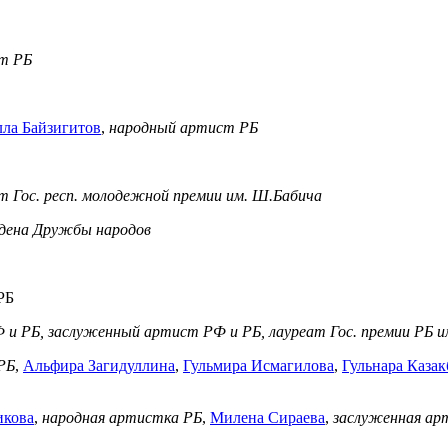
т РБ
лла Байзигитов
,
народный артист РБ
т Гос.
респ. молодежной премии им. Ш.Бабича
рдена Дружбы народов
РБ
и РБ, заслуженный артист РФ и РБ, лауреат Гос. премии РБ и
РБ
,
Альфира Загидуллина
,
Гульмира Исмагилова
,
Гульнара Казак
икова
,
народная артистка РБ
,
Милена Сираева
,
заслуженная ар