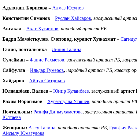
Адъютант Борисова
–
Алмаз Юсупов
Константин Симонов
–
Руслан Хайсаров
,
заслуженный артис
Аксакал
–
Ахат Хусаинов
,
народный артист РБ
Бадри Мамбеткулов, Счетовод, кураист Хужахмат
–
Сагиду
Галия, почтальонка
–
Лилия Галина
Сулейман
–
Фанис Рахметов
,
заслуженный артист РБ,
л
ауреа
Сайфулла
–
Ильдар Гумеров
,
народный артист РБ, кавалер о
Хайдаров
–
Айнур Ситдиков
Юлдашбаев, Валиев
–
Юнир Куланбаев
, заслуженный артист 
Рахим Ибрагимов
–
Хурматулла Утяшев
,
народный артист РФ 
Почтальоны:
Разифа Динмухаметова
,
заслуженная артистка 
Юлтаева
Женщины:
Алсу Галина
,
народная артистка РБ
,
Гульфия Раф
Айсылу Юмагулова