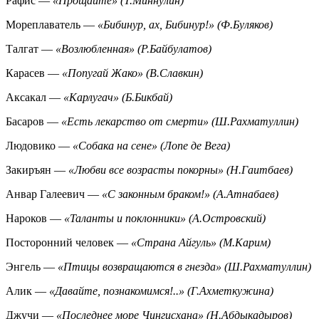
Рафис —
«Прощайте» (Т.Миннулин)
Мореплаватель —
«Бибинур, ах, Бибинур!» (Ф.Буляков)
Талгат —
«Возлюбленная» (Р.Байбулатов)
Карасев —
«Попугай Жако» (В.Славкин)
Аксакал —
«Карлугач» (Б.Бикбай)
Басаров —
«Есть лекарство от смерти» (Ш.Рахматуллин)
Людовико —
«Собака на сене» (Лопе де Вега)
Закиръян —
«Любви все возрасты покорны» (Н.Гаитбаев)
Анвар Галеевич —
«С законным браком!» (А.Атнабаев)
Нароков —
«Таланты и поклонники» (А.Островский)
Посторонний человек —
«Страна Айгуль» (М.Карим)
Энгель —
«Птицы возвращаются в гнезда» (Ш.Рахматуллин)
Алик —
«Давайте, познакомимся!..» (Г.Ахметкужина)
Джучи —
«Последнее море Чингисхана» (Н.Абдыкадыров)