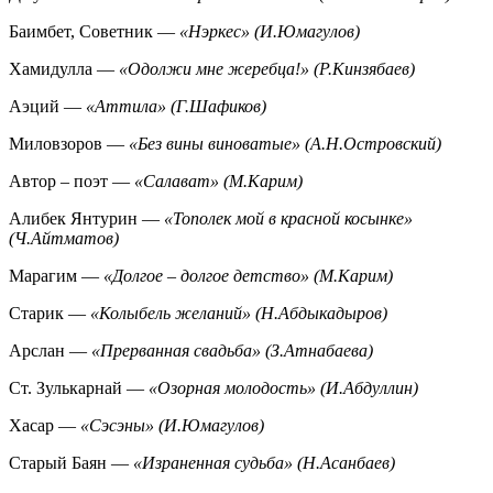
Баимбет, Советник —
«Нэркес» (И.Юмагулов)
Хамидулла —
«Одолжи мне жеребца!» (Р.Кинзябаев)
Аэций —
«Аттила» (Г.Шафиков)
Миловзоров —
«Без вины виноватые» (А.Н.Островский)
Автор – поэт —
«Салават» (М.Карим)
Алибек Янтурин —
«Тополек мой в красной косынке»
(Ч.Айтматов)
Марагим —
«Долгое – долгое детство» (М.Карим)
Старик —
«Колыбель желаний» (Н.Абдыкадыров)
Арслан —
«Прерванная свадьба» (З.Атнабаева)
Ст. Зулькарнай —
«Озорная молодость» (И.Абдуллин)
Хасар —
«Сэсэны» (И.Юмагулов)
Старый Баян —
«Израненная судьба» (Н.Асанбаев)