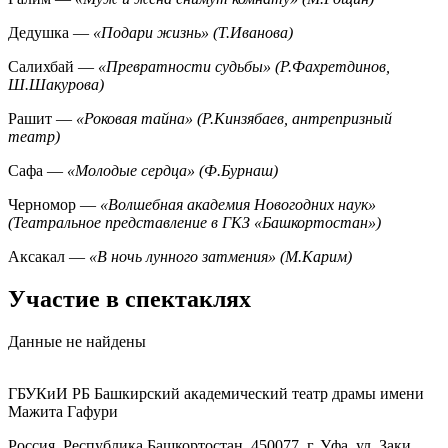
Дедушка —
«Подари жизнь» (Т.Иванова)
Салихбай —
«Превратности судьбы» (Р.Фахретдинов,
Ш.Шакурова)
Рашит —
«Роковая тайна» (Р.Кинзябаев, антрепризный
театр)
Сафа —
«Молодые сердца» (Ф.Бурнаш)
Черномор —
«Волшебная академия Новогодних наук»
(Театральное представление в ГКЗ «Башкортостан»)
Аксакал —
«В ночь лунного затмения» (М.Карим)
Участие в спектаклях
Данные не найдены
ГБУКиИ РБ Башкирский академический театр драмы имени
Мажита Гафури
Россия, Республика Башкортостан, 450077, г. Уфа, ул. Заки