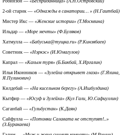
Робинзон —
«Бесприданница» (А.Н.Островский)
2-ой старик —
«Однажды в санатории… » (Н.Гаитбай)
Мистер Икс —
«Женские истории» (Т.Москвина)
Ильдар —
«Море мечты» (Ф.Буляков)
Хатмулла —
«Бабуська@тущка.ru» (Р.Кинзябаев)
Советник —
«Нэркэс» (И.Юмагулов)
Капрал —
«Кахым туря» (Б.Бикбай, Х.Иргалин)
Илья Иконников —
«Зулейха открывет глаза» (Г.Яхина,
Я.Пулинович)
Килдебай —
«На кисельном берегу» (А.Ишбулдина)
Кытфир —
«Юсуф и Зулейха» (Кул Гали, Ю.Сафиуллин)
Саганбай —
«Гульбустан» (К.Даян)
Сайфулла —
«Потомки Салавата не отступят!..»
(З.Буракаева)
Галим —
«Муж и жена снимут комнату» (М.Рощин)