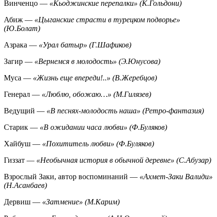
Винченцо —
«Кьоджинские перепалки» (К.Гольдони)
Абиж —
«Цыганские страсти в турецком подворье»
(Ю.Болат)
Азрака —
«Урал батыр» (Г.Шафиков)
Загир —
«Вернемся в молодость» (Э.Юнусова)
Муса —
«Жизнь еще впереди!..» (В.Жеребцов)
Генерал —
«Люблю, обожаю…» (М.Гилязев)
Ведущий —
«В песнях-молодость наша» (Ретро-фантазия)
Старик —
«В ожидании часа любви» (Ф.Буляков)
Хайбуш —
«Похититель любви» (Ф.Буляков)
Гиззат —
«Необычная история в обычной деревне» (С.Абузар)
Взрослый Заки, автор воспоминаний —
«Ахмет-Заки Валиди»
(Н.Асанбаев)
Дервиш —
«Затмение» (М.Карим)