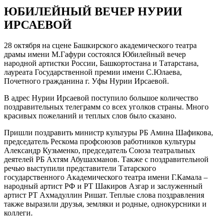
ЮБИЛЕЙНЫЙ ВЕЧЕР НУРИИ
ИРСАЕВОЙ
28 октября на сцене Башкирского академического театра
драмы имени М.Гафури состоялся Юбилейный вечер
народной артистки России, Башкортостана и Татарстана,
лауреата Государственной премии имени С.Юлаева,
Почетного гражданина г. Уфы Нурии Ирсаевой.
В адрес Нурии Ирсаевой поступило большое количество
поздравительных телеграмм со всех уголков страны. Много
красивых пожеланий и теплых слов было сказано.
Пришли поздравить министр культуры РБ Амина Шафикова,
председатель Рескома профсоюзов работников культуры
Александр Кузьменко, председатель Союза театральных
деятелей РБ Ахтям Абушахманов. Также с поздравительной
речью выступили представители Татарского
государственного Академического театра имени Г.Камала –
народный артист РФ и РТ Шакиров Азгар и заслуженный
артист РТ Ахмадуллин Ришат. Теплые слова поздравления
также выразили друзья, земляки и родные, однокурсники и
коллеги.