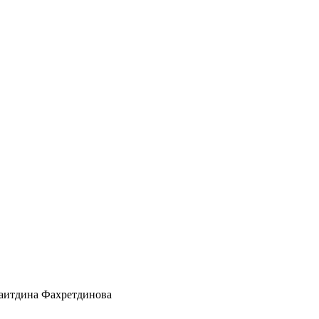
заитдина Фахретдинова