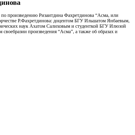
динова
ы” по произведению Ризаитдина Фахретдинова “Асма, или
творчестве Р.Фахретдинова: доцентом БГУ Ильшатом Янбаевым,
рических наук Ахатом Салиховым и студенткой БГУ Илюзой
 своебразии произведения “Асма”, а также об образах и