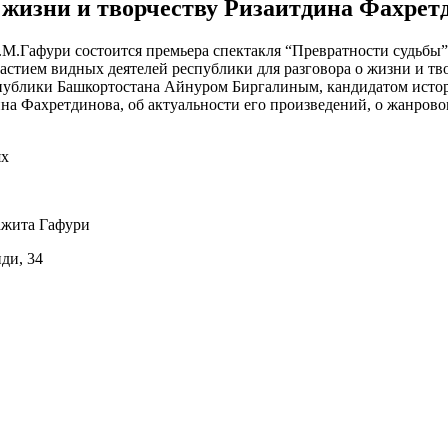
 жизни и творчеству Ризаитдина Фахрет
м.М.Гафури состоится премьера спектакля “Превратности судьб
участием видных деятелей республики для разговора о жизни и 
публики Башкортостана Айнуром Биргалиным, кандидатом исто
а Фахретдинова, об актуальности его произведений, о жанровом
ях
ажита Гафури
иди, 34