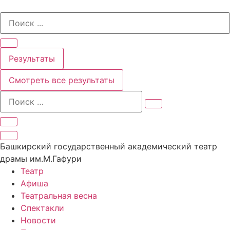
Перейти
Search
к
...
содержимому
Результаты
Смотреть все результаты
Башкирский государственный академический театр
драмы им.М.Гафури
Театр
Афиша
Театральная весна
Спектакли
Новости