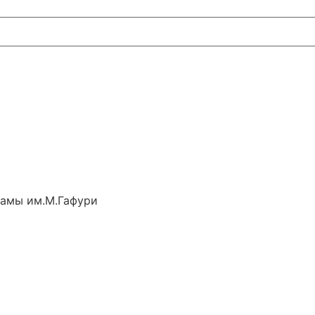
рамы им.М.Гафури