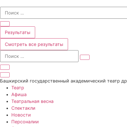
Перейти
Search
к
...
содержимому
Результаты
Смотреть все результаты
Башкирский государственный академический театр д
Театр
Афиша
Театральная весна
Спектакли
Новости
Персоналии