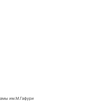
рамы им.М.Гафури