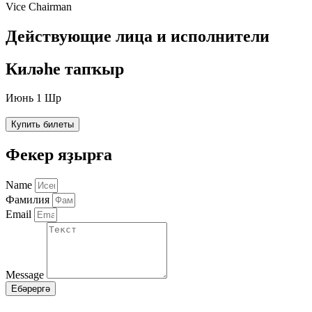
Vice Chairman
Действующие лица и исполнители
Киләһе тапҡыр
Июнь 1 Шр
Купить билеты
Фекер яҙырға
Name
Фамилия
Email
Message
Ебәрергә