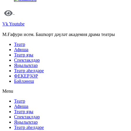
Vk
Youtube
М.Ғафури исем. Башҡорт дәүләт академия драма театры
Театр
Афиша
Театр яҙы
Спектаклдәр
Яңылыҡтар
Театр әһелдәре
ФЕКЕРҘӘР
Бәйләнеш
Menu
Театр
Афиша
Театр яҙы
Спектаклдәр
Яңылыҡтар
Театр әһелдәре