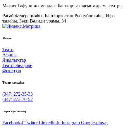
Мәжит Ғафури исемендәге Башҡорт академия драма театры
Рәсәй Федерацияһы, Башҡортостан Республикаһы, Өфө
ҡалаһы, Зәки Вәлиди урамы, 34
Меню
Театр
Афиша
Яңылыҡтар
Театр әһелдәре
Фекерҙәр
Театр кассаһы
(347) 272-35-33
(347) 273-70-52
Беҙгә яҙылығыҙ
Facebook-f
Twitter
Linkedin-in
Instagram
Google-plus-g