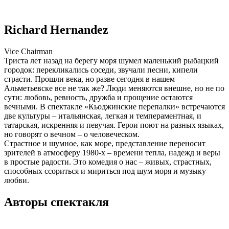
Richard Hernandez
Vice Chairman
Триста лет назад на берегу моря шумел маленький рыбацкий
городок: перекликались соседи, звучали песни, кипели
страсти. Прошли века, но разве сегодня в нашем
Альметьевске все не так же? Люди меняются внешне, но не по
сути: любовь, ревность, дружба и прощение остаются
вечными. В спектакле «Кьоджинские перепалки» встречаются
две культуры – итальянская, легкая и темпераментная, и
татарская, искренняя и певучая. Герои поют на разных языках,
но говорят о вечном – о человеческом.
Страстное и шумное, как море, представление переносит
зрителей в атмосферу 1980-х – времени тепла, надежд и веры
в простые радости. Это комедия о нас – живых, страстных,
способных ссориться и мириться под шум моря и музыку
любви.
Авторы спектакля