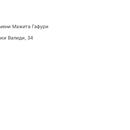
мени Мажита Гафури
аки Валиди, 34