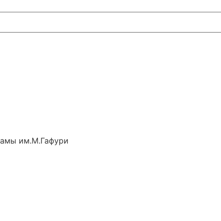
рамы им.М.Гафури