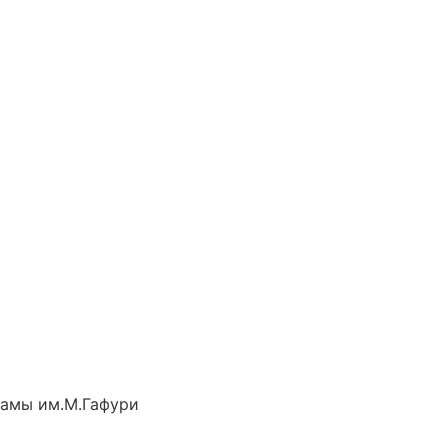
рамы им.М.Гафури