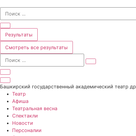
Перейти
Search
к
...
содержимому
Результаты
Смотреть все результаты
Башкирский государственный академический театр д
Театр
Афиша
Театральная весна
Спектакли
Новости
Персоналии