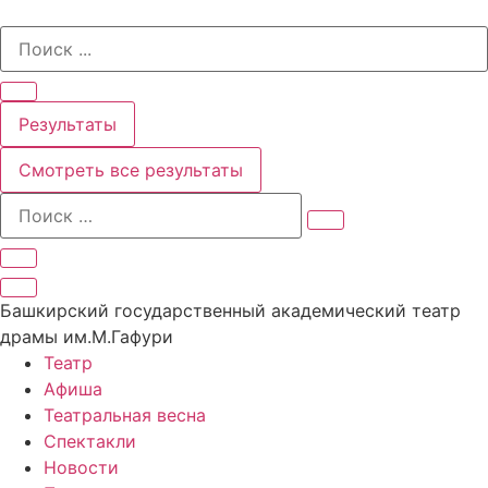
Перейти
Search
к
...
содержимому
Результаты
Смотреть все результаты
Башкирский государственный академический театр
драмы им.М.Гафури
Театр
Афиша
Театральная весна
Спектакли
Новости