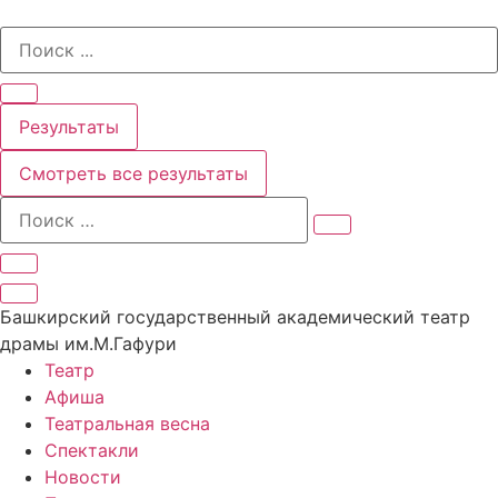
Перейти
Search
к
...
содержимому
Результаты
Смотреть все результаты
Башкирский государственный академический театр
драмы им.М.Гафури
Театр
Афиша
Театральная весна
Спектакли
Новости