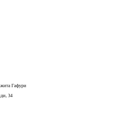
ажита Гафури
иди, 34