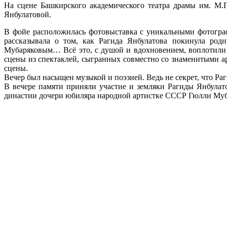
На сцене Башкирского академического театра драмы им. М.
Янбулатовой.
В фойе расположилась фотовыставка с уникальными фотограф
рассказывала о том, как Рагида Янбулатова покинула род
Мубаряковым… Всё это, с душой и вдохновением, воплотили н
сцены из спектаклей, сыгранных совместно со знаменитыми 
сцены.
Вечер был насыщен музыкой и поэзией. Ведь не секрет, что Р
В вечере памяти приняли участие и земляки Рагиды Янбула
династии дочери юбиляра народной артистке СССР Гюлли Муб