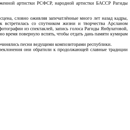
луженной артистки РСФСР, народной артистки БАССР Рагиды
цена, словно оживляя запечатлённые много лет назад кадры,
ак встретилась со спутником жизни и творчества Арсланом
отографии из спектаклей, запись голоса Рагиды Янбулатовой,
 время повернуло вспять, чтобы отдать дань памяти кумирам
 сочинялись песни ведущими композиторами республики.
преклонения они обратили к продолжающей славные традиции