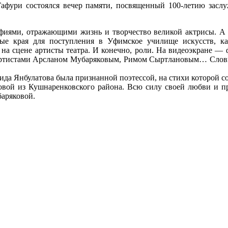
Гафури состоялся вечер памяти, посвященный 100-летию зас
иями, отражающими жизнь и творчество великой актрисы. А с
ные края для поступления в Уфимское училище искусств, к
а сцене артисты театра. И конечно, роли. На видеоэкране — ф
артистами Арсланом Мубаряковым, Римом Сыртлановым… Словно
агида Янбулатова была признанной поэтессой, на стихи которой
товой из Кушнаренковского района. Всю силу своей любви и 
аряковой.