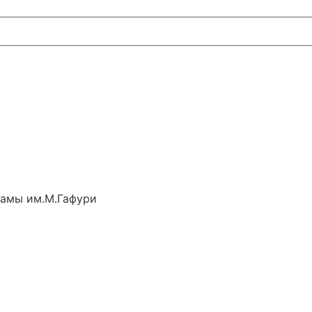
рамы им.М.Гафури