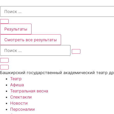
Перейти
Search
к
...
содержимому
Результаты
Смотреть все результаты
Башкирский государственный академический театр д
Театр
Афиша
Театральная весна
Спектакли
Новости
Персоналии