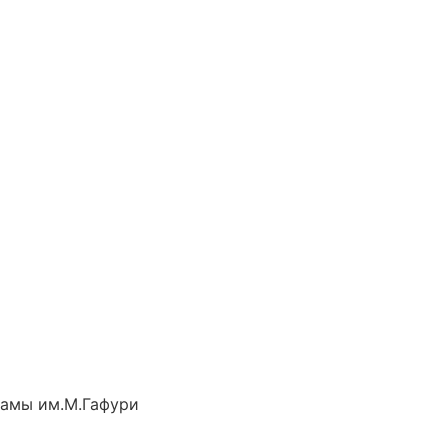
рамы им.М.Гафури