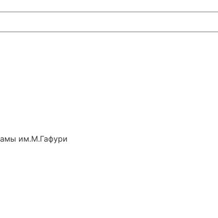
рамы им.М.Гафури