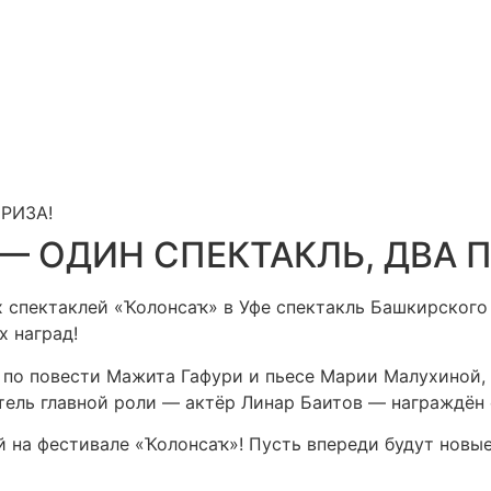
РИЗА!
— ОДИН СПЕКТАКЛЬ, ДВА П
спектаклей «Ҡолонсаҡ» в Уфе спектакль Башкирского 
х наград!
 по повести Мажита Гафури и пьесе Марии Малухиной,
тель главной роли — актёр Линар Баитов — награждён 
ой на фестивале «Ҡолонсаҡ»! Пусть впереди будут нов