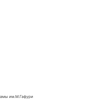
рамы им.М.Гафури