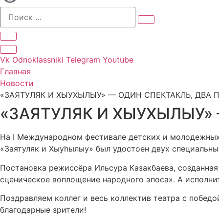
Vk
Odnoklassniki
Telegram
Youtube
Главная
Новости
«ЗAЯТУЛЯК И ХЫУХЫЛЫУ» — ОДИН СПЕКТАКЛЬ, ДВА П
«ЗAЯТУЛЯК И ХЫУХЫЛЫУ» 
На I Международном фестивале детских и молодежных 
«Заятуляк и Хыуһылыу» был удостоен двух специальны
Постановка режиссёра Ильсура Казакбаева, созданная
сценическое воплощение народного эпоса». А исполни
Поздравляем коллег и весь коллектив театра с побед
благодарные зрители!