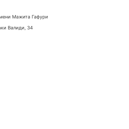
мени Мажита Гафури
аки Валиди, 34