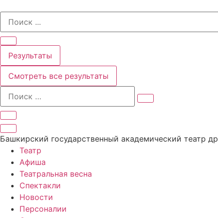
Перейти
Search
к
...
содержимому
Результаты
Смотреть все результаты
Башкирский государственный академический театр д
Театр
Афиша
Театральная весна
Спектакли
Новости
Персоналии