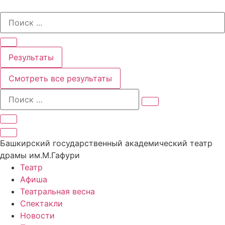
Перейти
Search
к
...
содержимому
Результаты
Смотреть все результаты
Башкирский государственный академический театр
драмы им.М.Гафури
Театр
Афиша
Театральная весна
Спектакли
Новости