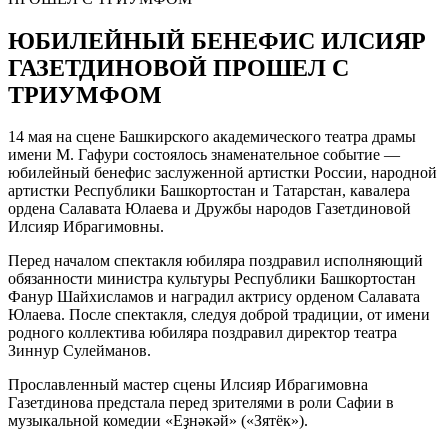
ЮБИЛЕЙНЫЙ БЕНЕФИС ИЛСИЯР
ГАЗЕТДИНОВОЙ ПРОШЕЛ С
ТРИУМФОМ
14 мая на сцене Башкирского академического театра драмы
имени М. Гафури состоялось знаменательное событие —
юбилейный бенефис заслуженной артистки России, народной
артистки Республики Башкортостан и Татарстан, кавалера
ордена Салавата Юлаева и Дружбы народов Газетдиновой
Илсияр Ибрагимовны.
Перед началом спектакля юбиляра поздравил исполняющий
обязанности министра культуры Республики Башкортостан
Фанур Шайхисламов и наградил актрису орденом Салавата
Юлаева. После спектакля, следуя доброй традиции, от имени
родного коллектива юбиляра поздравил директор театра
Зиннур Сулейманов.
Прославленный мастер сцены Илсияр Ибрагимовна
Газетдинова предстала перед зрителями в роли Сафии в
музыкальной комедии «Еҙнәкәй» («Зятёк»).