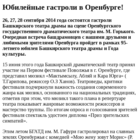
Юбилейные гастроли в Оренбурге!
26, 27, 28 сентября 2014 года состоятся гастроли
Башкирского театра драмы на сцене Оренбургского
государственного драматического театра им. М. Горького.
Очередная встреча башдрамовцев с нашими друзьями и
любимыми зрителями Оренбурга пройдет в рамках 95-
летнего юбилея Башкирского театра драмы и Года
культуры.
15 июня этого года Башкирский драматический театр принял
участие на Первом фестивале Поволжья в г. Оренбурге, где
представил мюзикл «Мактымсылу, Абляй и Кара Юрга» (
Т.Гарипова, режиссер О.З Ханов). Театроведы, критики
фестиваля подчеркнули важность создания современного
жанра как мюзикл, основанного на национальных традициях,
отметив при этом, что мюзикл такого плана в репертуаре
театра показывает жанровые возможности режиссеров и
мастерство труппы. По итогам опроса и голосования зрителей
фестиваля спектакль удостоен диплома «Приз зрительских
симпатий».
Этим летом БГАТД им. М. Гафури гастролировал на славных
землях Оренбуржья с комедией «Мою жену зовут Морис» (Р.