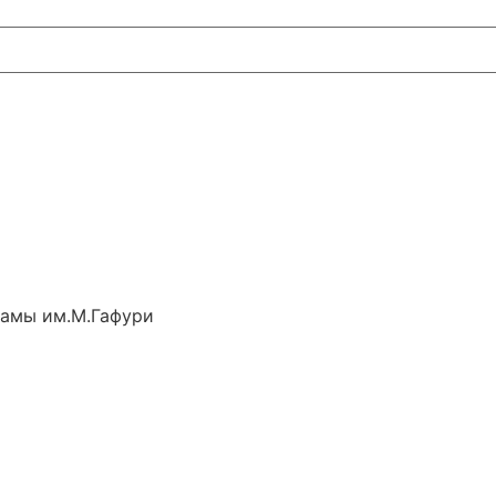
рамы им.М.Гафури