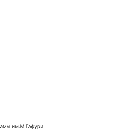
рамы им.М.Гафури