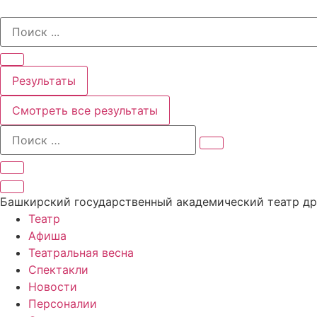
Перейти
Search
к
...
содержимому
Результаты
Смотреть все результаты
Башкирский государственный академический театр д
Театр
Афиша
Театральная весна
Спектакли
Новости
Персоналии