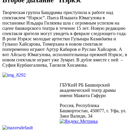
Творческая группа Башдрамы приступила к работе над
спектаклем “Нэркэс”. Пьеса Ильшата Юмагулова в
постановке Ильдара Гилязева шла с огромным успехом на
сцене башкирского театра в течение 15 лет. Новую редакцию
спектакля зрители могут увидеть в феврале следующего года.
В роли Нэркэс молодые артистки Гульнара Казакбаева и
Гульназ Хайсарова, Тимерхана в новом спектакле
попеременно играют Артур Кабиров и Руслан Хайсаров. А
вот Айсылу Юмагулова, исполнительница прежней Нэркэс, в
новом спектакле играет уже Зумрат. В дубле вместе с ней –
Суфия Курбангалиева, Танзиля Хисамова.
ГБУКиИ РБ Башкирский
академический театр драмы
имени Мажита Гафури
Россия, Республика
Башкортостан, 450077, г. Уфа, ул.
Заки Валиди, 34