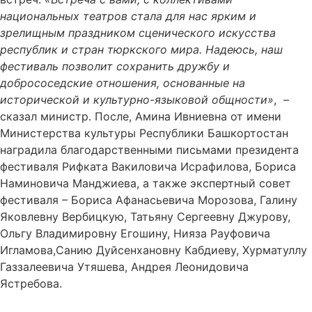
национальных театров стала для нас ярким и
зрелищным праздником сценического искусства
республик и стран тюркского мира. Надеюсь, наш
фестиваль позволит сохранить дружбу и
добрососедские отношения, основанные на
исторической и культурно-языковой общности»
, –
сказал министр. После, Амина Ивниевна от имени
Министерства культуры Республики Башкортостан
наградила благодарственными письмами президента
фестиваля Рифката Вакиловича Исрафилова, Бориса
Наминовича Манджиева, а также экспертный совет
фестиваля – Бориса Афанасьевича Морозова, Галину
Яковлевну Вербицкую, Татьяну Сергеевну Джурову,
Ольгу Владимировну Егошину, Нияза Рауфовича
Игламова,Санию Дуйсенхановну Кабдиеву, Хурматуллу
Газзалеевича Утяшева, Андрея Леонидовича
Ястребова.