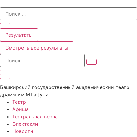
Перейти
Search
к
...
содержимому
Результаты
Смотреть все результаты
Башкирский государственный академический театр
драмы им.М.Гафури
Театр
Афиша
Театральная весна
Спектакли
Новости