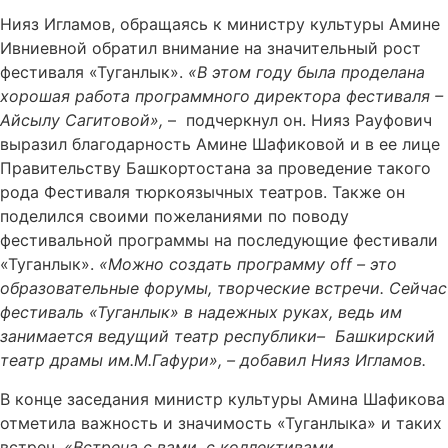
Нияз Игламов, обращаясь к министру культуры Амине
Ивниевной обратил внимание на значительный рост
фестиваля «Туганлык».
«В этом году была проделана
хорошая работа программного директора фестиваля –
Айсылу Сагитовой»,
– подчеркнул он. Нияз Рауфович
выразил благодарность Амине Шафиковой и в ее лице
Правительству Башкортостана за проведение такого
рода Фестиваля тюркоязычных театров. Также он
поделился своими пожеланиями по поводу
фестивальной программы на последующие фестивали
«Туганлык».
«Можно создать программу
off
– это
образовательные форумы, творческие встречи. Сейчас
фестиваль «Туганлык» в надежных руках, ведь им
занимается ведущий театр республики– Башкирский
театр драмы им.М.Гафури», – добавил Нияз Игламов.
В конце заседания министр культуры Амина Шафикова
отметила важность и значимость «Туганлыка» и таких
встреч.
«Встреча с вами, с коллективами