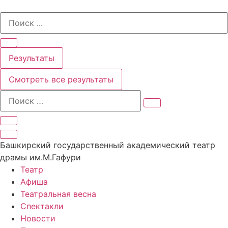
Перейти
Search
к
...
содержимому
Результаты
Смотреть все результаты
Башкирский государственный академический театр
драмы им.М.Гафури
Театр
Афиша
Театральная весна
Спектакли
Новости