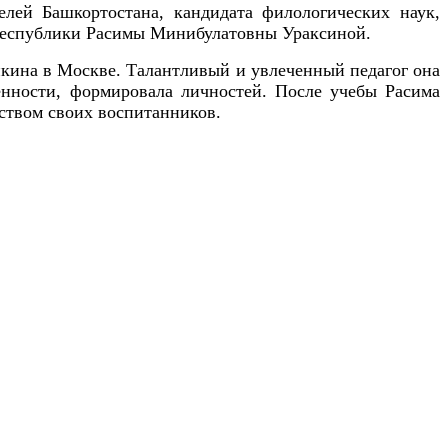
телей Башкортостана, кандидата филологических наук,
в республики Расимы Минибулатовны Ураксиной.
кина в Москве.
Талантливый и увлеченный педагог она
енности, формировала личностей. После учебы Расима
ством своих воспитанников.