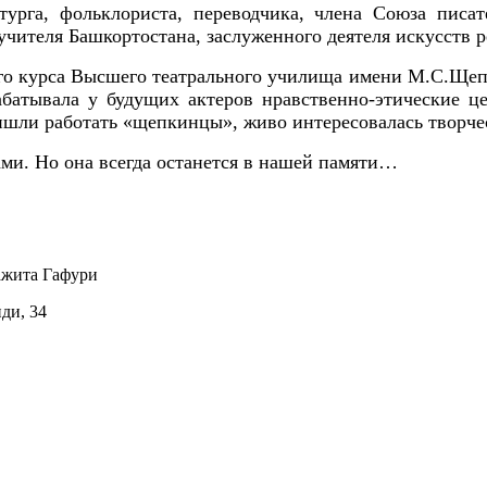
турга, фольклориста, переводчика, члена Союза писа
учителя Башкортостана, заслуженного деятеля искусст
го курса Высш
его
театрально
го
училищ
а
имени М.С.Щеп
абатывала у будущих актеров нравственно-этические ц
ишли работать «щепкинцы», живо интересовалась творче
ами. Но она всегда останется в нашей памяти…
ажита Гафури
иди, 34