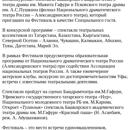
театра драмы им. Мажита Гафури и Псковского театра драмы
им. А.С.Пушкина (филиал Национального драматического
театра России – Александринского театра), который
приглашен на Фестиваль в качестве Специального гостя.
В конкурсной программе – спектакли театральных
коллективов из Татарстана, Казахстана, Кыргызстана,
Северной Осетии – Алании, Чувашии, Калмыкии, Абхазии,
Тувы, Дагестана, Марий Эл.
В рамках Фестиваля предусмотрена образовательная
программа от Национального драматического театра России
(Александринского театра) при содействии Ассоциации
национальных театров России. А также ежевечерние
актерские клубы, экскурсии по достопримечательностям Уфы,
встречи с известными театральными деятелями.
Спектакли пройдут на сценах Башдрамтеатра им.М.Гафури,
Уфимского государственного татарского театра «Нур»,
Национального молодежного театра РБ им. М.Карима.
Откроет «
Туганлык
» спектакль Башкирского академического
театра драмы им. М.Гафури «Красный паша» (Н. Асанбаев,
реж. А. Абушахманов).
Фестиваль – это место встречи единомышленников,