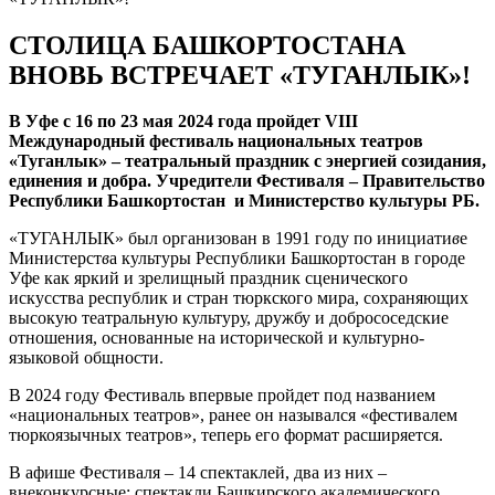
СТОЛИЦА БАШКОРТОСТАНА
ВНОВЬ ВСТРЕЧАЕТ «ТУГАНЛЫК»!
В Уфе с 16 по 23 мая 2024 года пройдет
VIII
Международный фестиваль национальных театров
«Туганлык» –
театральный праздник с энергией созидания,
единения и добра.
Учредители Фестиваля – Правительство
Республики Башкортостан и Министерство культуры РБ.
«ТУГАНЛЫК» был организован в 1991 году по инициати
в
е
Министерст
в
а культуры Республики Башкортостан в городе
Уфе как яркий и зрелищный праздник сценического
искусства республик и стран тюркского мира, сохраняющих
высокую театральную культуру, дружбу и добрососедские
отношения, основанные на исторической и культурно-
языковой общности.
В 2024 году Фестиваль впервые пройдет под названием
«национальных театров», ранее он назывался «фестивалем
тюркоязычных театров», теперь его формат расширяется.
В афише Фестиваля – 14 спектаклей, два из них –
внеконкурсные: спектакли Башкирского академического