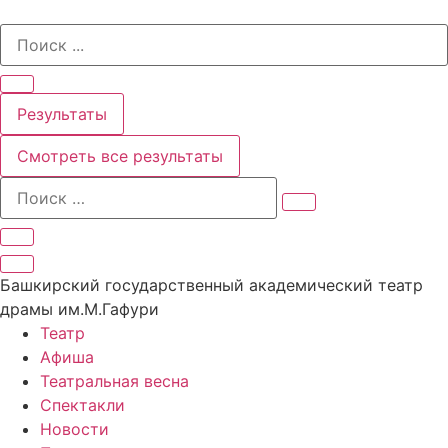
Перейти
Search
к
...
содержимому
Результаты
Смотреть все результаты
Башкирский государственный академический театр
драмы им.М.Гафури
Театр
Афиша
Театральная весна
Спектакли
Новости