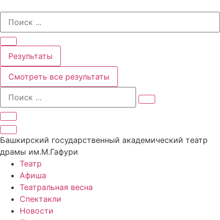
Перейти
Search
к
...
содержимому
Результаты
Смотреть все результаты
Башкирский государственный академический театр
драмы им.М.Гафури
Театр
Афиша
Театральная весна
Спектакли
Новости