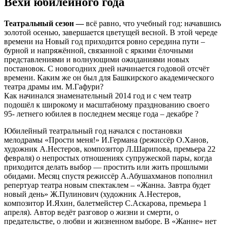
Вехи юбилейного года
Театральный сезон —
всё равно, что учебный год: начавшись
золотой осенью, завершается цветущей весной. В этой череде
времени на Новый год приходится ровно середина пути –
бурной и напряжённой, связанной с яркими ёлочными
представлениями и волнующими ожиданиями новых
постановок. С новогодних дней начинается годовой отсчёт
времени. Каким же он был для Башкирского академического
театра драмы им. М.Гафури?
Как начинался знаменательный 2014 год и с чем театр
подошёл к широкому и масштабному празднованию своего
95- летнего юбилея в последнем месяце года – декабре ?
Юбилейный театральный год начался с постановки
мелодрамы «Прости меня!» И.Германа (режиссёр О.Ханов,
художник А.Нестеров, композитор Л.Шарипова, премьера 22
февраля) о непростых отношениях супружеской пары, когда
приходится делать выбор — простить или жить прошлыми
обидами. Месяц спустя режиссёр А.Абушахманов пополнил
репертуар театра новым спектаклем – «Жанна. Завтра будет
новый день» Ж.Пулинович (художник А.Нестеров,
композитор И.Яхин, балетмейстер С.Аскарова, премьера 1
апреля). Автор ведёт разговор о жизни и смерти, о
предательстве, о любви и жизненном выборе. В «Жанне» нет