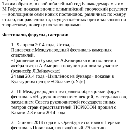
Таким образом, в свой юбилейный год Башакадемдрамы им.
М.Гафури показал вполне олимпийский творческий результат
— воплощение семи новых постановок, различных по жанру,
стилю, направленности, осуществлённых оригинальными по
творческому почерку постановщиками.
Фестивали, форумы, гастроли:
1. 9 апреля 2014 года, Литва, г.
Паневежис.Международный фестиваль камерных
спектаклей.
«Цыплёнок из букваря» А.Кивиряхка в исполнении
актёра театра А.Амирова получил диплом за участие
(режиссёр Л.Зайкаускас)
24 мая 2014 года «Цыплёнок из букваря» показан в
Культурном центре «Облака» (г.Уфа)
2. Ш Международный театрально-образцовый форум-
фестиваль «Науруз» посещением лекций, мастер-классов,
заседанием Совета руководителей государственных
театров стран-представителей ТЮРКСОЙ прошёл с
Казани 2-8 июня 2014 года
3. 15 июня 2014 года в г. Оренбурге состоялся Первый
фестиваль Поволжья, посвящённый 270-летию