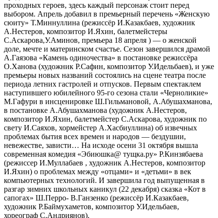
проходных героев, здесь каждый персонаж стоит перед
выбором. Апрель добавил в премьерный перечень «Женскую
сюиту» Т.Миннуллина (режиссёр И.Казакбаев, художник
А.Нестеров, композитор И.Яхин, балетмейстеры
С.Аскарова,У.Аминов, премьера 18 апреля ) — о женской
доле, мечте и материнском счастье. Сезон завершился драмой
А.Гаязова «Камень одиночества» в постановке режиссёра
О.Ханова (художник Р.Сафин, композитор У.Идельбаев), и уже
премьеры новых названий состоялись на сцене театра после
периода летних гастролей и отпусков. Первым спектаклем
наступившего юбилейного 95-го сезона стали «Черноликие»
М.Гафури в инсценировке Ш.Гильмановой, А.Абушахманова,
в постановке А.Абушахманова (художник А.Нестеров,
композитор И.Яхин, балетмейстер С.Аскарова, художник по
свету И.Саяхов, хормейстер А.Хасбиуллина) об извечных
проблемах бытия всех времен и народов — бездушии,
невежестве, зависти… На исходе осени 31 октября вышла
современная комедия «Эбиюшка@ тущка.ру» Р.Кинзябаева
(режиссер И.Муллабаев , художник А.Нестеров, композитор
И.Яхин) о проблемах между «отцами» и «детьми» в век
компьютерных технологий. И завершила год выпущенная в
разгар зимних школьных каникул (22 декабря) сказка «Кот в
сапогах» Ш.Перро- В.Ганзенко (режиссёр И.Казакбаев,
художник Р.Баймухаметов, композитор У.Идельбаев,
хореограф С.Андриянов).