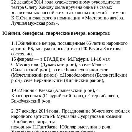
22 декабря 2014 года художественному руководителю
театра Олегу Ханову была вручена одна из самых
значительных российских театральных премий —имени
К.С.Станиславского в номинации « Мастерство актёра.
Лучшая мужская роль».
Юбилеи, бенефисы, творческие вечера, концерты:
1. Юбилейные вечера, посвященные 65-летию народного
артиста РБ, заслуженного артиста РФ Рауиса Загитова
состоялись
15 февраля — в БГАДД им. М.Гафури, 14-18 мая
С.Месягутово (Дуванский р-он), в селе Малояз
(Салаватский р-он), в селе Большеустьикинское
(Мечетлинский район), с.Новобелокатай (Белокатайский
р-он), селе Верхние Киги (Кигинский район),
19-22 июня с.Раевка (Альшеевский р-он), с.
Красноусольск (Гафурийский р-он), с.Стерлибашево,
Бижбулякский р-он
2. 27 декабря 2014 года . Празднование 80-летнего юбилея
народного артиста РБ Муллаяна Суяргулова в комедии
«Любви все возрасты
покорны» Н.Гаитбаева. Юбиляр выступил в роли