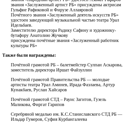
звания «Заслуженный артист РБ» присуждены актрисам
Гульфие Рафиковой и Фирузе Аллаяровой
Почётного звания «Заслуженный деятель искусств РБ»
удостоен заведующий музыкальной частью театра Урал
Идельбаев.
Заместителю директора Радику Сафину и художнику-
бутафору Анатолию Жучкову
присуждены почётные звания «Заслуженный работник
культуры РБ»
Также были награждены:
Почётной грамотой РБ – балетмейстер Сулпан Аскарова,
заместитель директора Иршат Файзуллин
Почётной грамотой Правительства РБ — молодые
артисты театра Урал Аминев, Ирада Фазлаева, Артур
Кунакбаев, Руслан Хайсаров
Почётной грамотой СТД – Рауис Загитов, Гузель
Маликова, Фиргат Гарипов
Серебряной медалью им. К.С.Станиславского СТД РБ —
Ильдар Гумеров, Суфия Курбангалеева