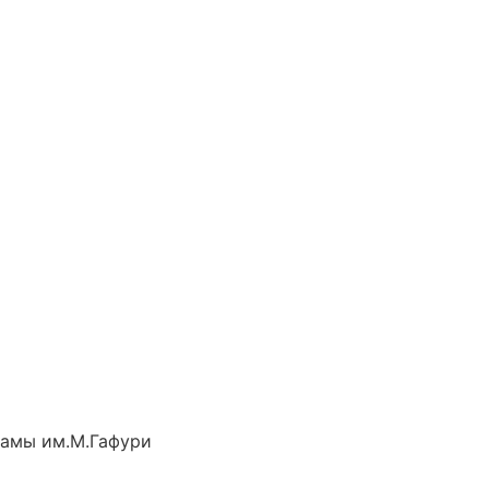
рамы им.М.Гафури