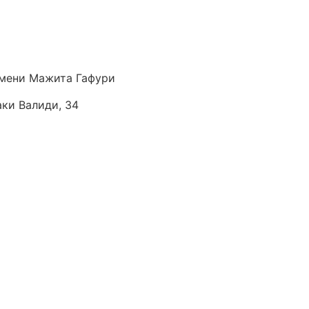
мени Мажита Гафури
аки Валиди, 34