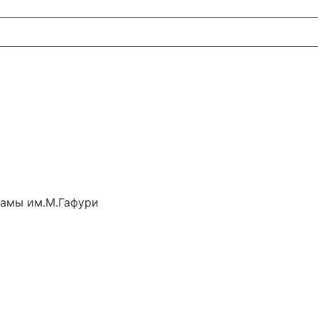
рамы им.М.Гафури