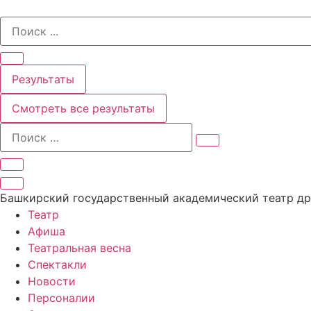
Перейти
Search
к
...
содержимому
Результаты
Смотреть все результаты
Башкирский государственный академический театр д
Театр
Афиша
Театральная весна
Спектакли
Новости
Персоналии