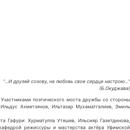
“…И друзей созову, на любовь свое сердце настрою…”
(Б.Окуджава)
 Участниками поэтического моста дружбы со стороны
 Ильдус Ахметзянов, Ильтазар Мухаматгалиев, Эмиль
а Гафури: Хурматулла Утяшев, Ильсияр Газетдинова,
 кафедрой режиссуры и мастерства актёра Уфимской