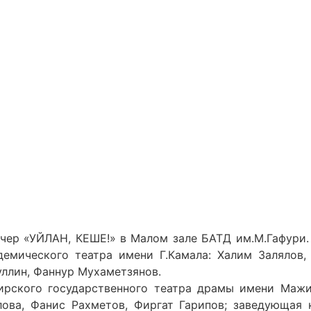
чер «УЙЛАН, КЕШЕ!» в Малом зале БАТД им.М.Гафури.
демического театра имени Г.Камала: Халим Залялов,
уллин, Фаннур Мухаметзянов.
рского государственного театра драмы имени Мажит
лова, Фанис Рахметов, Фиргат Гарипов; заведующая