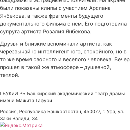
башдрамы
и эстрадные исполнители
.
На экране
были
показан
ы
клипы
с участием
Арслана
Янбекова, а также фрагменты будущего
документального фильма о нем. Его
подготовила
супруга
артиста
Розалия
Янбекова
.
Друзья и близкие вспоминали артиста, как
черезвычайно интеллигентного, спокойного, но в
то же время озорного и веселого человека. Вечер
прошел в такой же атмосфере – душевной,
теплой.
ГБУКиИ РБ Башкирский академический театр драмы
имени Мажита Гафури
Россия, Республика Башкортостан, 450077, г. Уфа, ул.
Заки Валиди, 34