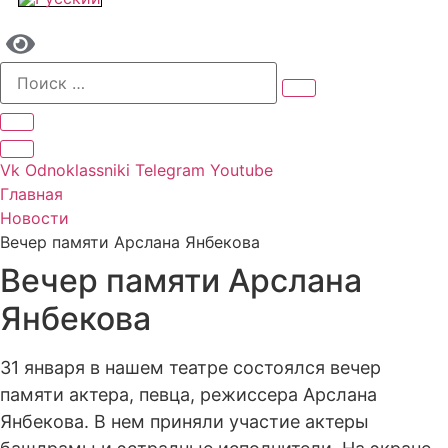
Vk
Odnoklassniki
Telegram
Youtube
Главная
Новости
Вечер памяти Арслана Янбекова
Вечер памяти Арслана
Янбекова
31 января
в нашем театре
состо
ял
ся
вечер
памяти
актера, певца, режиссера
Арслана
Янбекова.
В нем при
няли
участие актеры