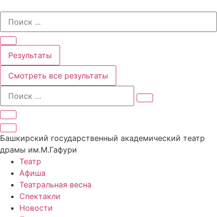
Перейти
Search
к
...
содержимому
Результаты
Смотреть все результаты
Башкирский государственный академический театр
драмы им.М.Гафури
Театр
Афиша
Театральная весна
Спектакли
Новости