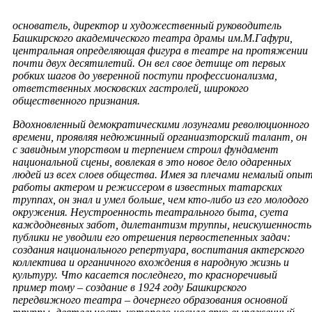
основатель, директор и художественный руководитель
Башкирского академического театра драмы им.М.Гафури,
центральная определяющая фигура в театре на протяжении
почти двух десятилетий. Он вел свое детище от первых
робких шагов до уверенной поступи профессионализма,
ответственных московских гастролей, широкого
общественного признания.
Вдохновленный демократическими лозунгами революционного
времени, проявляя недюжинный органиазторский талант, он
с завидным упорством и терпением строил фундамент
национальной сцены, вовлекая в это новое дело одаренных
людей из всех слоев общества. Имея за плечами немалый опы
работы актером и режиссером в известных татарских
труппах, он знал и умел больше, чем кто-либо из его молодого
окружения. Неустроенность театрального быта, суета
каждодневных забот, дилетантизм труппы, неискушенность
публики не уводили его отрешения первостепенных задач:
создания национального репертуара, воспитания актерского
коллектива и органичного вхождения в народную жизнь и
культуру. Что касается последнего, то красноречивый
пример тому – создание в 1924 году Башкирского
передвижного театра – дочернего образования основной