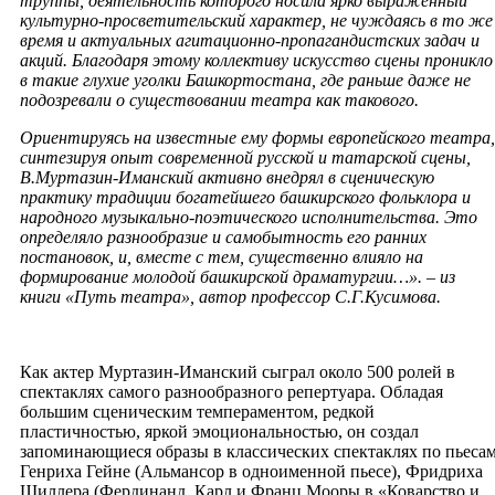
труппы, деятельность которого носила ярко выраженный
культурно-просветительский характер, не чуждаясь в то же
время и актуальных агитационно-пропагандистских задач и
акций. Благодаря этому коллективу искусство сцены проникло
в такие глухие уголки Башкортостана, где раньше даже не
подозревали о существовании театра как такового.
Ориентируясь на известные ему формы европейского театра,
синтезируя опыт современной русской и татарской сцены,
В.Муртазин-Иманский активно внедрял в сценическую
практику традиции богатейшего башкирского фольклора и
народного музыкально-поэтического исполнительства. Это
определяло разнообразие и самобытность его ранних
постановок, и, вместе с тем, существенно влияло на
формирование молодой башкирской драматургии…
»
. – из
книги «Путь театра», автор профессор С.Г.Кусимова.
Как актер Муртазин-Иманский сыграл около 500 ролей в
спектаклях самого разнообразного репертуара. Обладая
большим сценическим темпераментом, редкой
пластичностью, яркой эмоциональностью, он создал
запоминающиеся образы в классических спектаклях по пьеса
Генриха Гейне (Альмансор в одноименной пьесе), Фридриха
Шиллера (Фердинанд, Карл и Франц Мооры в «Коварство и