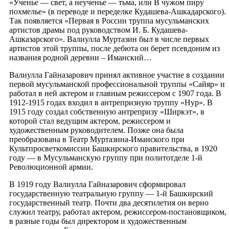
«Ученье — свет, а неученье — тьма, или В чужом пиру
похмелье» (в переводе и переделке Кудашева-Ашкадарского).
Так появляется «Первая в России труппа мусульманских
артистов драмы под руководством И. Б. Кудашева-
Ашказарского». Валиулла Муртазин был в числе первых
артистов этой труппы, после дебюта он берет псевдоним из
названия родной деревни – Иманский…
Валиулла Гайназарович принял активное участие в создании
первой мусульманской профессиональной труппы «Сайяр» и
работал в ней актером и главным режиссером с 1907 года. В
1912-1915 годах входил в антрепризную труппу «Нур». В
1915 году создал собственную антрепризу «Ширкэт», в
которой стал ведущим актером, режиссером и
художественным руководителем. Позже она была
преобразована в Театр Муртазина-Иманского при
Культпросветкомиссии Башкирского правительства, в 1920
году — в Мусульманскую группу при политотделе 1-й
Революционной армии.
В 1919 году Валиулла Гайназарович сформировал
государственную театральную группу — 1-й Башкирский
государственный театр. Почти два десятилетия он верно
служил театру, работал актером, режиссером-постановщиком,
в разные годы был директором и художественным