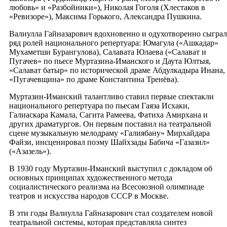
любовь» и «Разбойники»), Николая Гоголя (Хлестаков в
«Ревизоре»), Максима Горького, Александра Пушкина.
Валиулла Гайназарович вдохновенно и одухотворенно сыграл
ряд ролей национального репертуара: Юмагула («Ашкадар»
Мухаметши Бурангулова), Салавата Юлаева («Салават и
Пугачев» по пьесе Муртазина-Иманского и Даута Юлтыя,
«Салават батыр» по исторической драме Абдулкадыра Инана,
«Пугачевщина» по драме Константина Тренёва).
Муртазин-Иманский талантливо ставил первые спектакли
национального репертуара по пьесам Гаяза Исхаки,
Галиаскара Камала, Сагита Рамеева, Фатиха Амирхана и
других драматургов. Он первым поставил на театральной
сцене музыкальную мелодраму «Галиябану» Мирхайдара
Файзи, инсценировал поэму Шайхзады Бабича «Газазил»
(«Азазель»).
В 1930 году Муртазин-Иманский выступил с докладом об
основных принципах художественного метода
социалистического реализма на Всесоюзной олимпиаде
театров и искусства народов СССР в Москве.
В эти годы Валиулла Гайназарович стал создателем новой
театральной системы, которая представляла синтез