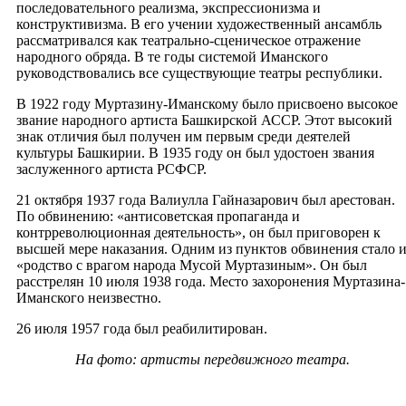
последовательного реализма, экспрессионизма и
конструктивизма. В его учении художественный ансамбль
рассматривался как театрально-сценическое отражение
народного обряда. В те годы системой Иманского
руководствовались все существующие театры республики.
В 1922 году Муртазину-Иманскому было присвоено высокое
звание народного артиста Башкирской АССР. Этот высокий
знак отличия был получен им первым среди деятелей
культуры Башкирии. В 1935 году он был удостоен звания
заслуженного артиста РСФСР.
21 октября 1937 года Валиулла Гайназарович был арестован.
По обвинению: «антисоветская пропаганда и
контрреволюционная деятельность», он был приговорен к
высшей мере наказания. Одним из пунктов обвинения стало 
«родство с врагом народа Мусой Муртазиным». Он был
расстрелян 10 июля 1938 года. Место захоронения Муртазина-
Иманского неизвестно.
26 июля 1957 года был реабилитирован.
На фото: артисты передвижного театра.