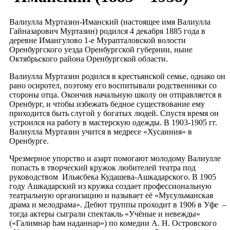
Валиулла Муртазин-Иманский (настоящее имя Валиулла
Гайназарович Муртазин) родился 4 декабря 1885 года в
деревне Имангулово 1-е Мурапталовской волости
Оренбургского уезда Оренбургской губернии, ныне
Октябрьского района Оренбургской области.
Валиулла Муртазин родился в крестьянской семье, однако он
рано осиротел, поэтому его воспитывали родственники со
стороны отца. Окончив начальную школу он отправляется в
Оренбург, и чтобы избежать бедное существование ему
приходится быть слугой у богатых людей. Спустя время он
устроился на работу в мастерскую одежды. В 1903-1905 гг.
Валиулла Муртазин учится в медресе «Хусаиния» в
Оренбурге.
Чрезмерное упорство и азарт помогают молодому Валиулле
попасть в творческий кружок любителей театра под
руководством Ильясбека Кудашева-Ашкадарского. В 1905
году Ашкадарский из кружка создает профессиональную
театральную организацию и называет её «Мусульманская
драма и мелодрама». Дебют труппы проходит в 1906 в Уфе –
тогда актеры сыграли спектакль «Учёные и невежды»
(«Галимнәр hәм наданнар») по комедии А. Н. Островского