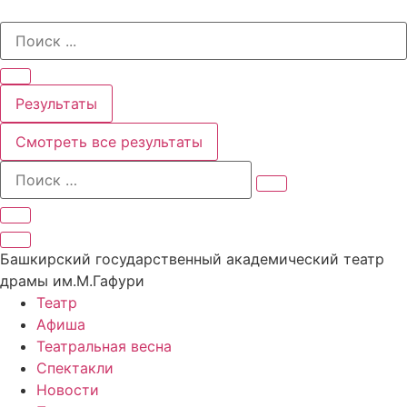
Перейти
Search
к
...
содержимому
Результаты
Смотреть все результаты
Башкирский государственный академический театр
драмы им.М.Гафури
Театр
Афиша
Театральная весна
Спектакли
Новости