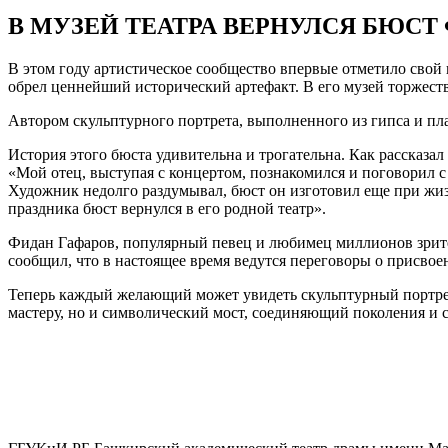
В МУЗЕЙ ТЕАТРА ВЕРНУЛСЯ БЮСТ
В этом году артистическое сообщество впервые отметило сво
обрел ценнейший исторический артефакт. В его музей торжест
Автором скульптурного портрета, выполненного из гипса и пл
История этого бюста удивительна и трогательна. Как рассказал
«Мой отец, выступая с концертом, познакомился и поговорил с 
Художник недолго раздумывал, бюст он изготовил еще при жизн
праздника бюст вернулся в его родной театр».
Фидан Гафаров, популярный певец и любимец миллионов зрител
сообщил, что в настоящее время ведутся переговоры о присв
Теперь каждый желающий может увидеть скульптурный портрет 
мастеру, но и символический мост, соединяющий поколения и с