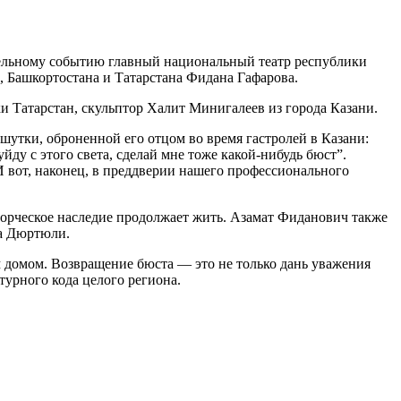
тельному событию главный национальный театр республики
, Башкортостана и Татарстана Фидана Гафарова.
и Татарстан, скульптор Халит Минигалеев из города Казани.
 шутки, оброненной его отцом во время гастролей в Казани:
йду с этого света, сделай мне тоже какой-нибудь бюст”.
И вот, наконец, в преддверии нашего профессионального
ворческое наследие продолжает жить. Азамат Фиданович также
да Дюртюли.
м домом. Возвращение бюста — это не только дань уважения
турного кода целого региона.