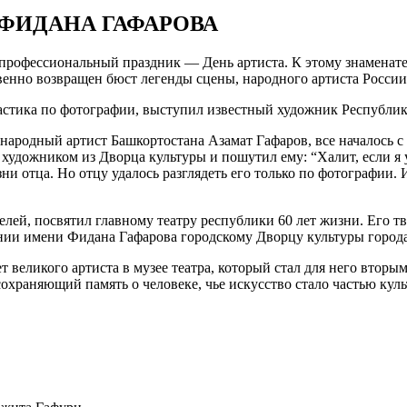
 ФИДАНА ГАФАРОВА
й профессиональный праздник — День артиста. К этому знамена
венно возвращен бюст легенды сцены, народного артиста России
астика по фотографии, выступил известный художник Республик
 народный артист Башкортостана Азамат Гафаров, все началось с
художником из Дворца культуры и пошутил ему: “Халит, если я у
и отца. Но отцу удалось разглядеть его только по фотографии. 
ей, посвятил главному театру республики 60 лет жизни. Его т
оении имени Фидана Гафарова городскому Дворцу культуры горо
великого артиста в музее театра, который стал для него вторы
охраняющий память о человеке, чье искусство стало частью куль