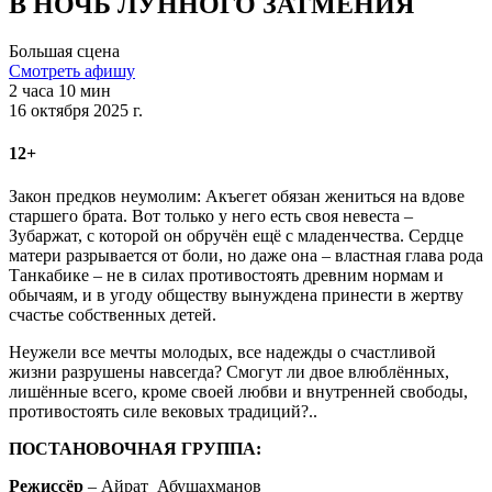
В НОЧЬ ЛУННОГО ЗАТМЕНИЯ
Большая сцена
Смотреть афишу
2 часа 10 мин
16 октября 2025 г.
12+
Закон предков неумолим: Акъегет обязан жениться на вдове
старшего брата. Вот только у него есть своя невеста –
Зубаржат, с которой он обручён ещё с младенчества. Сердце
матери разрывается от боли, но даже она – властная глава рода
Танкабике – не в силах противостоять древним нормам и
обычаям, и в угоду обществу вынуждена принести в жертву
счастье собственных детей.
Неужели все мечты молодых, все надежды о счастливой
жизни разрушены навсегда? Смогут ли двое влюблённых,
лишённые всего, кроме своей любви и внутренней свободы,
противостоять силе вековых традиций?..
ПОСТАНОВОЧНАЯ ГРУППА:
Режиссёр
– Айрат Абушахманов