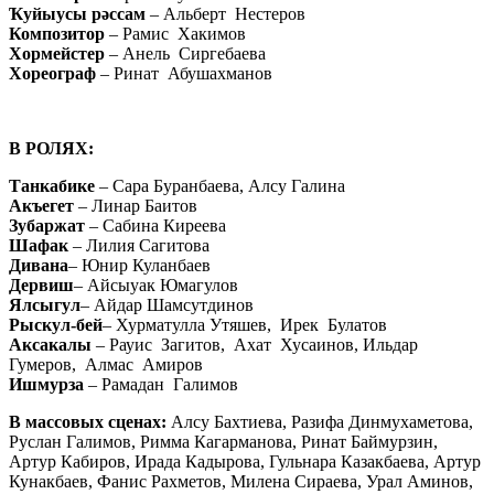
Ҡуйыусы рәссам
– Альберт Нестеров
Композитор
– Рамис Хакимов
Хормейстер
– Анель Сиргебаева
Хореограф
– Ринат Абушахманов
В РОЛЯХ:
Танкабике
– Сара Буранбаева, Алсу Галина
Акъегет
– Линар Баитов
Зубаржат
– Сабина Киреева
Шафак
– Лилия Сагитова
Дивана
– Юнир Куланбаев
Дервиш
– Айсыуак Юмагулов
Ялсыгул
– Айдар Шамсутдинов
Рыскул-бей
– Хурматулла Утяшев, Ирек Булатов
Аксакалы
– Рауис Загитов, Ахат Хусаинов, Ильдар
Гумеров, Алмас Амиров
Ишмурза
– Рамадан Галимов
В массовых сценах:
Алсу Бахтиева, Разифа Динмухаметова,
Руслан Галимов, Римма Кагарманова, Ринат Баймурзин,
Артур Кабиров, Ирада Кадырова, Гульнара Казакбаева, Артур
Кунакбаев, Фанис Рахметов, Милена Сираева, Урал Аминов,