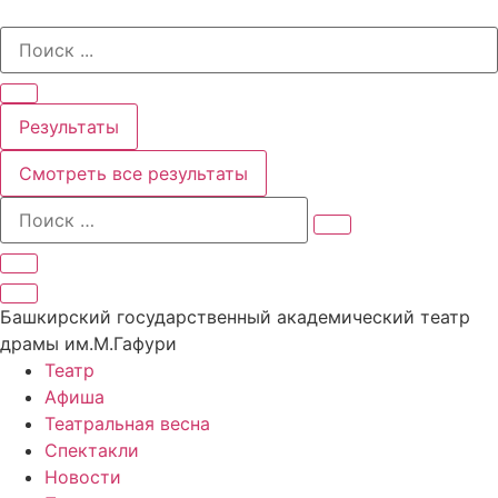
Перейти
Search
к
...
содержимому
Результаты
Смотреть все результаты
Башкирский государственный академический театр
драмы им.М.Гафури
Театр
Афиша
Театральная весна
Спектакли
Новости