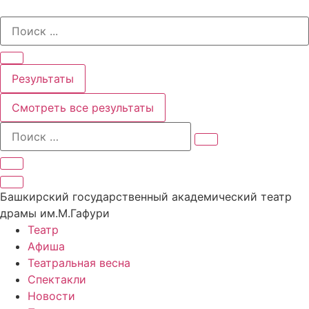
Перейти
Search
к
...
содержимому
Результаты
Смотреть все результаты
Башкирский государственный академический театр
драмы им.М.Гафури
Театр
Афиша
Театральная весна
Спектакли
Новости