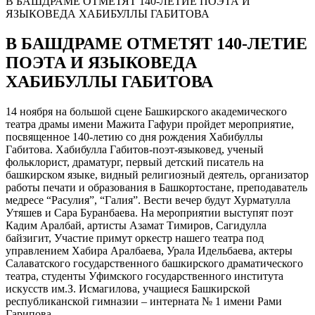
В БАШДРАМЕ ОТМЕТЯТ 140-ЛЕТИЕ ПОЭТА И
ЯЗЫКОВЕДА ХАБИБУЛЛЫ ГАБИТОВА
В БАШДРАМЕ ОТМЕТЯТ 140-ЛЕТИЕ
ПОЭТА И ЯЗЫКОВЕДА
ХАБИБУЛЛЫ ГАБИТОВА
14 ноября на большой сцене Башкирского академического
театра драмы имени Мажита Гафури пройдет мероприятие,
посвященное 140-летию со дня рождения Хабибуллы
Габитова. Хабибулла Габитов-поэт-языковед, ученый
фольклорист, драматург, первый детский писатель на
башкирском языке, видный религиозный деятель, организатор
работы печати и образования в Башкортостане, преподаватель
медресе “Расулия”, “Галия”. Вести вечер будут Хурматулла
Утяшев и Сара Буранбаева. На мероприятии выступят поэт
Кадим Аралбай, артисты Азамат Тимиров, Сагидулла
байзигит, Участие примут оркестр нашего театра под
управлением Хабира Аралбаева, Урала Идельбаева, актеры
Салаватского государственного башкирского драматического
театра, студенты Уфимского государственного института
искусств им.З. Исмагилова, учащиеся Башкирской
республиканской гимназии – интерната № 1 имени Рами
Гарипова.