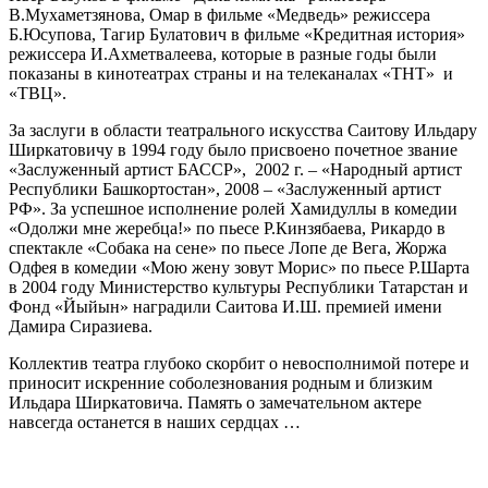
В.Мухаметзянова, Омар в фильме «Медведь» режиссера
Б.Юсупова, Тагир Булатович в фильме «Кредитная история»
режиссера И.Ахметвалеева, которые в разные годы были
показаны в кинотеатрах страны и на телеканалах «ТНТ» и
«ТВЦ».
За заслуги в области театрального искусства Саитову Ильдару
Ширкатовичу в 1994 году было присвоено почетное звание
«Заслуженный артист БАССР», 2002 г. – «Народный артист
Республики Башкортостан», 2008 – «Заслуженный артист
РФ». За успешное исполнение ролей Хамидуллы в комедии
«Одолжи мне жеребца!» по пьесе Р.Кинзябаева, Рикардо в
спектакле «Собака на сене» по пьесе Лопе де Вега, Жоржа
Одфея в комедии «Мою жену зовут Морис» по пьесе Р.Шарта
в 2004 году Министерство культуры Республики Татарстан и
Фонд «Йыйын» наградили Саитова И.Ш. премией имени
Дамира Сиразиева.
Коллектив театра глубоко скорбит о невосполнимой потере и
приносит искренние соболезнования родным и близким
Ильдара Ширкатовича. Память о замечательном актере
навсегда останется в наших сердцах …