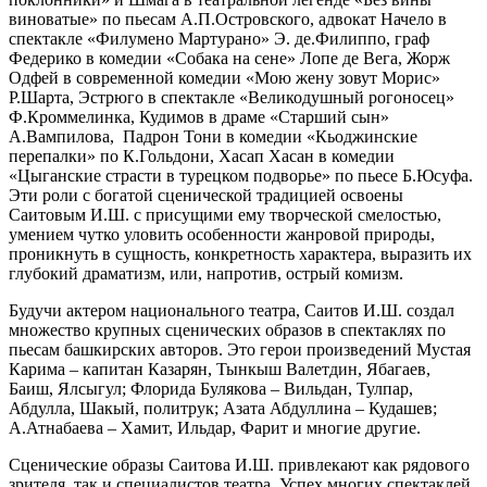
виноватые» по пьесам А.П.Островского, адвокат Начело в
спектакле «Филумено Мартурано» Э. де.Филиппо, граф
Федерико в комедии «Собака на сене» Лопе де Вега, Жорж
Одфей в современной комедии «Мою жену зовут Морис»
Р.Шарта, Эстрюго в спектакле «Великодушный рогоносец»
Ф.Кроммелинка, Кудимов в драме «Старший сын»
А.Вампилова, Падрон Тони в комедии «Кьоджинские
перепалки» по К.Гольдони, Хасап Хасан в комедии
«Цыганские страсти в турецком подворье» по пьесе Б.Юсуфа.
Эти роли с богатой сценической традицией освоены
Саитовым И.Ш. с присущими ему творческой смелостью,
умением чутко уловить особенности жанровой природы,
проникнуть в сущность, конкретность характера, выразить их
глубокий драматизм, или, напротив, острый комизм.
Будучи актером национального театра, Саитов И.Ш. создал
множество крупных сценических образов в спектаклях по
пьесам башкирских авторов. Это герои произведений Мустая
Карима – капитан Казарян, Тынкыш Валетдин, Ябагаев,
Баиш, Ялсыгул; Флорида Булякова – Вильдан, Тулпар,
Абдулла, Шакый, политрук; Азата Абдуллина – Кудашев;
А.Атнабаева – Хамит, Ильдар, Фарит и многие другие.
Сценические образы Саитова И.Ш. привлекают как рядового
зрителя, так и специалистов театра. Успех многих спектаклей