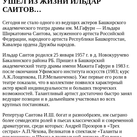
УШЕЛ ИЗ ЖИЗНИ ИЛЬДАР
САИТОВ…
Сегодня не стало одного из ведущих актеров Башкирского
академического театра драмы им. М.Гафури — Ильдара
Ширкатовича Саитова, заслуженного артиста Российской
Федерации, народного артиста Республики Башкортостан,
Кавалера ордена Дружбы народов.
Ильдар Саитов родился 25 января 1957 г. в д. Новокуручево
Бакалинского района РБ. Пришел в Башкирский
академический театр драмы имени Мажита Гафури в 1983 г.
после окончания Уфимского института искусств (1983; курс
А.К.Лощенкова, П.Р.Мельниченко). Уже первые его роли в
театре показали, что в коллективе появился характерный
актер яркой индивидуальности и больших творческих
возможностей. Талантливый артист достаточно быстро занял
ведущие позиции и в дальнейшем участвовал во всех
крупных постановках.
Репертуар Саитова И.Ш. богат и разнообразен, им сыграно
более семидесяти ролей в пьесах классической и современной
драматургии, среди которых: Андрей Прозоров в «Трех
сестрах» А.П.Чехова, Великатов в спектакле «Таланты и
поклонники» и Шмага в театральной легенде «Без вины