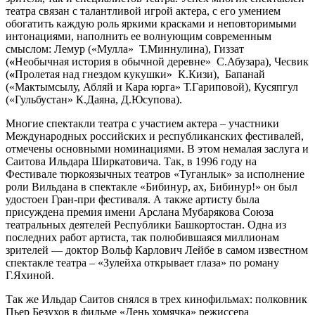
театра связан с талантливой игрой актера, с его умением
обогатить каждую роль яркими красками и неповторимыми
интонациями, наполнить ее волнующим современным
смыслом: Лемур («Мулла» Т.Миннулина), Гиззат
(
«
Необычная история в обычной деревне» С.Абузара), Чесвик
(
«
Пролетая над гнездом кукушки» К.Кизи), Бапанай
(«Мактымсылу, Абляй и Кара юрга» Т.Гариповой), Кусяпгул
(«Гульбустан» К.Даяна, Д.Юсупова).
Многие спектакли театра с участием актера – участники
Международных российских и республиканских фестивалей,
отмечены основными номинациями. В этом немалая заслуга и
Саитова Ильдара Ширкатовича. Так, в 1996 году на
Фестивале тюркоязычных театров «Туганлык» за исполнение
роли Вильдана в спектакле «Бибинур, ах, Бибинур!» он был
удостоен Гран-при фестиваля. А также артисту была
присуждена премия имени Арслана Мубарякова Союза
театральных деятелей Республики Башкортостан. Одна из
последних работ артиста, так полюбившаяся миллионам
зрителей — доктор Вольф Карлович Лейбе в самом известном
спектакле театра – «Зулейха открывает глаза» по роману
Г.Яхиной.
Так же Ильдар Саитов снялся в трех кинофильмах: полковник
Пьер Безухов в фильме «День хомячка» режиссера