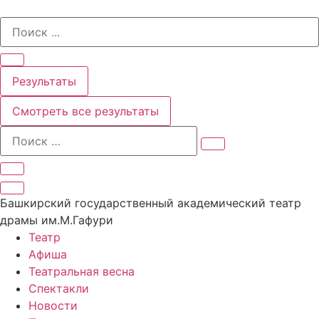
Перейти
Search
к
...
содержимому
Результаты
Смотреть все результаты
Башкирский государственный академический театр
драмы им.М.Гафури
Театр
Афиша
Театральная весна
Спектакли
Новости