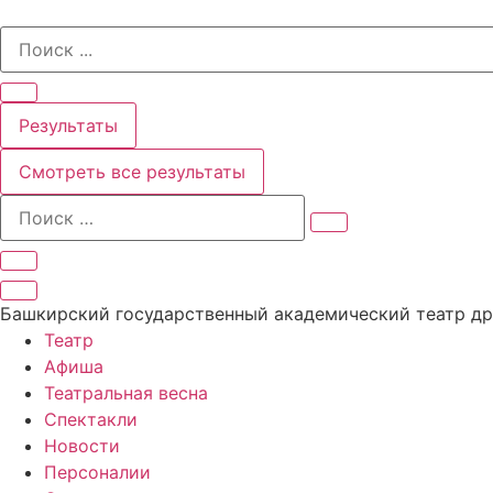
Перейти
Search
к
...
содержимому
Результаты
Смотреть все результаты
Башкирский государственный академический театр д
Театр
Афиша
Театральная весна
Спектакли
Новости
Персоналии