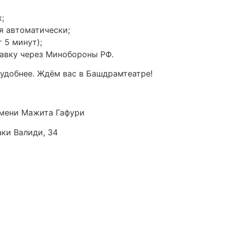
;
я автоматически;
 5 минут);
авку через Минобороны РФ.
удобнее. Ждём вас в Башдрамтеатре!
мени Мажита Гафури
аки Валиди, 34