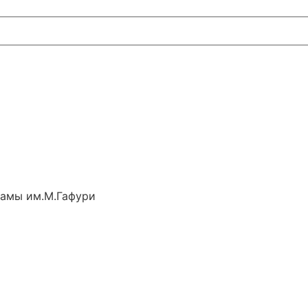
рамы им.М.Гафури