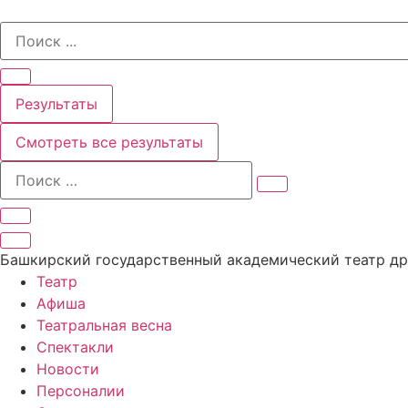
Перейти
Search
к
...
содержимому
Результаты
Смотреть все результаты
Башкирский государственный академический театр д
Театр
Афиша
Театральная весна
Спектакли
Новости
Персоналии