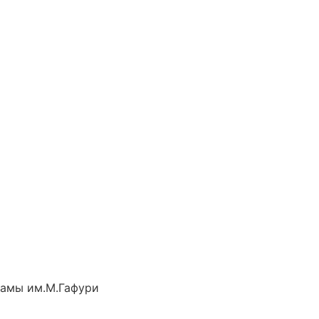
рамы им.М.Гафури