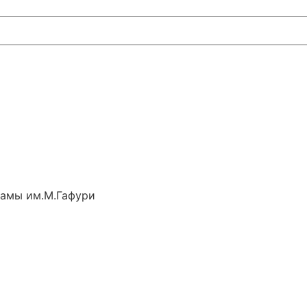
рамы им.М.Гафури