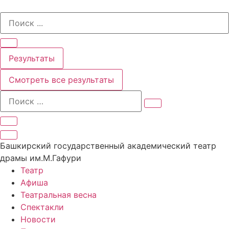
Перейти
Search
к
...
содержимому
Результаты
Смотреть все результаты
Башкирский государственный академический театр
драмы им.М.Гафури
Театр
Афиша
Театральная весна
Спектакли
Новости