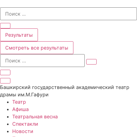
Перейти
Search
к
...
содержимому
Результаты
Смотреть все результаты
Башкирский государственный академический театр
драмы им.М.Гафури
Театр
Афиша
Театральная весна
Спектакли
Новости